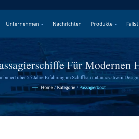
Unternehmen
Nachrichten
Produkte
Falls
ssagierschiffe Für Modernen 
Transport
iniert über 55 Jahre Erfahrung im Schiffbau mit innovativem Design, 
Unterstützung für den globalen Tourismus und Fährbetreiber.
Home
/
Kategorie
/
Passagierboot