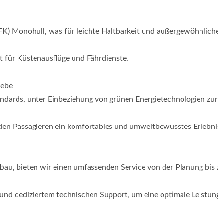
GFK) Monohull, was für leichte Haltbarkeit und außergewöhnlich
et für Küstenausflüge und Fährdienste.
iebe
48 Fuß Hochsee-
Thunfisch-Langliner-
ndards, unter Einbeziehung von grünen Energietechnologien zur
Fischereiboot
 den Passagieren ein komfortables und umweltbewusstes Erlebni
bau, bieten wir einen umfassenden Service von der Planung bis 
 und dediziertem technischen Support, um eine optimale Leistun