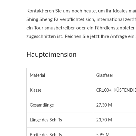
Kontaktieren Sie uns noch heute, um Ihr ideales ma
Shing Sheng Fa verpflichtet sich, international zerti
ein Tourismusbetreiber oder ein Fährdienstanbieter 
zugeschnitten ist. Reichen Sie jetzt Ihre Anfrage ei
Hauptdimension
Material
Glasfaser
Klasse
CR100+, KÜSTENDI
Gesamtlänge
27,30 M
Länge des Schiffs
23,70 M
Breite des Schiffs
5,95 M