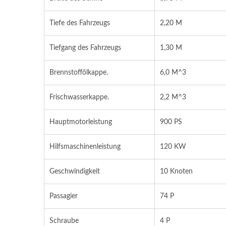
Tiefe des Fahrzeugs
2,20 M
Tiefgang des Fahrzeugs
1,30 M
Brennstoffölkappe.
6,0 M^3
Frischwasserkappe.
2,2 M^3
Hauptmotorleistung
900 PS
Hilfsmaschinenleistung
120 KW
Geschwindigkeit
10 Knoten
Passagier
74 P
Schraube
4 P