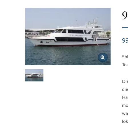
9
9
Sh
To
Di
di
Ha
mo
wa
lok