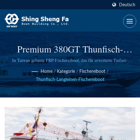
Deutsch
Premium 380GT Thunfisch-
Langliner-Fischereischiff Von SSF
In Taiwan gebaute FRP-Fischereiboot, das für erweiterte Tiefsee-
Thunfisch-Langstreckenoperationen mit ultratiefen Temperaturen und
Home
/
Kategorie
/
Fischereiboot
/
einer Betriebsreichweite von 120 Tagen konzipiert ist.
Thunfisch-Langleinen-Fischereiboot