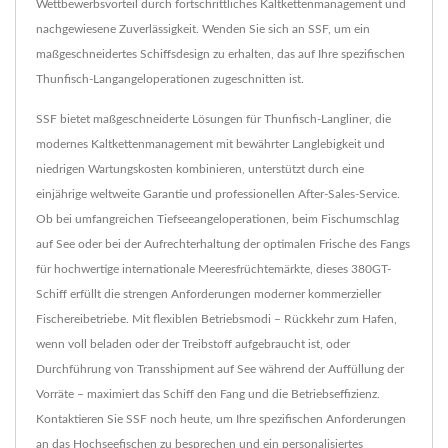
Wettbewerbsvorteil durch fortschrittliches Kaltkettenmanagement und
nachgewiesene Zuverlässigkeit. Wenden Sie sich an SSF, um ein
maßgeschneidertes Schiffsdesign zu erhalten, das auf Ihre spezifischen
Thunfisch-Langangeloperationen zugeschnitten ist.
SSF bietet maßgeschneiderte Lösungen für Thunfisch-Langliner, die
modernes Kaltkettenmanagement mit bewährter Langlebigkeit und
niedrigen Wartungskosten kombinieren, unterstützt durch eine
einjährige weltweite Garantie und professionellen After-Sales-Service.
Ob bei umfangreichen Tiefseeangeloperationen, beim Fischumschlag
auf See oder bei der Aufrechterhaltung der optimalen Frische des Fangs
für hochwertige internationale Meeresfrüchtemärkte, dieses 380GT-
Schiff erfüllt die strengen Anforderungen moderner kommerzieller
Fischereibetriebe. Mit flexiblen Betriebsmodi – Rückkehr zum Hafen,
wenn voll beladen oder der Treibstoff aufgebraucht ist, oder
Durchführung von Transshipment auf See während der Auffüllung der
Vorräte – maximiert das Schiff den Fang und die Betriebseffizienz.
Kontaktieren Sie SSF noch heute, um Ihre spezifischen Anforderungen
an das Hochseefischen zu besprechen und ein personalisiertes