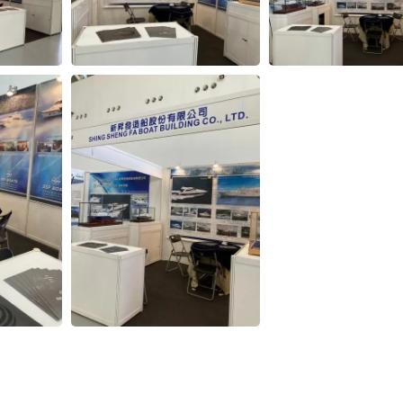
48 Fuß Hochsee-
Thunfisch-Langliner-
Fischereiboot