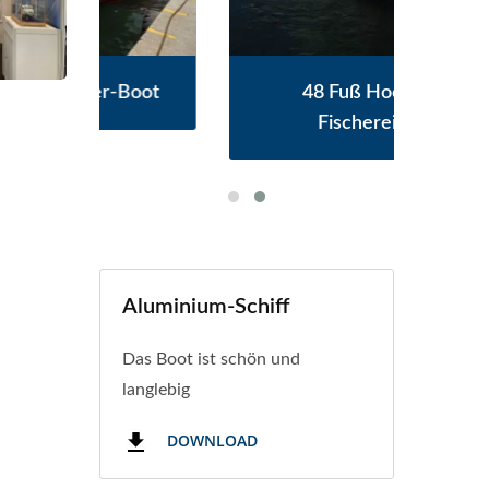
Boot
48 Fuß Hochsee-
Th
Fischereiboot
Aluminium-Schiff
Das Boot ist schön und
langlebig
DOWNLOAD