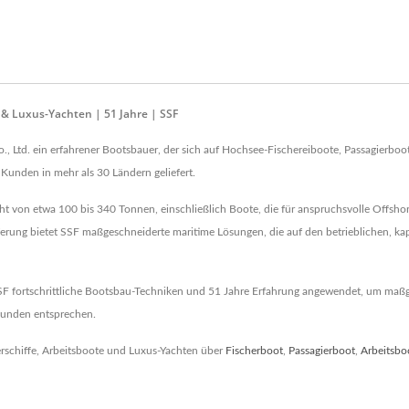
& Luxus-Yachten | 51 Jahre | SSF
o., Ltd. ein erfahrener Bootsbauer, der sich auf Hochsee-Fischereiboote, Passagierboot
Kunden in mehr als 30 Ländern geliefert.
 von etwa 100 bis 340 Tonnen, einschließlich Boote, die für anspruchsvolle Offshor
ieferung bietet SSF maßgeschneiderte maritime Lösungen, die auf den betrieblichen, 
SSF fortschrittliche Bootsbau-Techniken und 51 Jahre Erfahrung angewendet, um maßg
 Kunden entsprechen.
rschiffe, Arbeitsboote und Luxus-Yachten über
Fischerboot
,
Passagierboot
,
Arbeitsbo