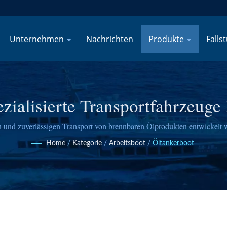
Unternehmen
Nachrichten
Produkte
Falls
ezialisierte Transportfahrzeuge
 und zuverlässigen Transport von brennbaren Ölprodukten entwickelt wu
n maritimen Standards entsprechen, mit 55 Jahren nachgewiesener Schi
Home
/
Kategorie
/
Arbeitsboot
/
Öltankerboot