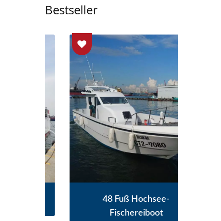
Bestseller
Boot
48 Fuß Hochsee-
Th
Fischereiboot