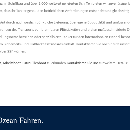
im Schiffbau und über 1.000 weltweit gelieferten Schiffen bieten wir zuverlässige, lan
er, dass Ihr Tanker genau den betrieblichen Anforderungen entspricht und gleichzeitig
t durch nachweislich pünktliche Lieferung, überlegene Bauqualität und umfassende 
rderungen des Transports von brennbaren Flüssigkeiten und bieten maßgeschneiderte De
rteilungsnetze betreiben oder spezialisierte Tanker für den internationalen Handel benö
en Sicherheits- und Haltbarkeitsstandards einhält. Kontaktieren Sie noch heute unse
iber SSF wählen.
t
,
Arbeitsboot
,
Patrouillenboot
zu erkunden.
Kontaktieren Sie uns
für weitere Details!
Ozean Fahren.