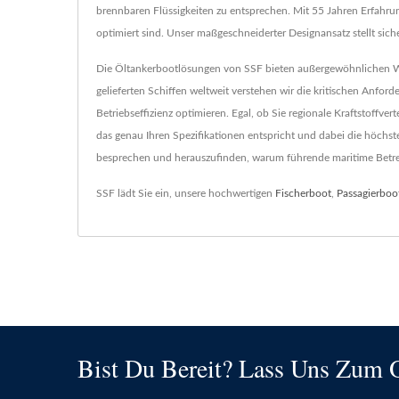
brennbaren Flüssigkeiten zu entsprechen. Mit 55 Jahren Erfahrung 
optimiert sind. Unser maßgeschneiderter Designansatz stellt sich
Die Öltankerbootlösungen von SSF bieten außergewöhnlichen Wer
gelieferten Schiffen weltweit verstehen wir die kritischen Anfo
Betriebseffizienz optimieren. Egal, ob Sie regionale Kraftstoffve
das genau Ihren Spezifikationen entspricht und dabei die höchst
besprechen und herauszufinden, warum führende maritime Betre
SSF lädt Sie ein, unsere hochwertigen
Fischerboot
,
Passagierboo
Bist Du Bereit? Lass Uns Zum 