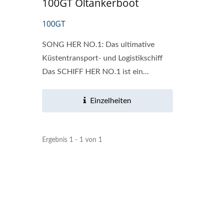
100GT Öltankerboot
100GT
SONG HER NO.1: Das ultimative
Küstentransport- und Logistikschiff
Das SCHIFF HER NO.1 ist ein
stahlgebauter,...
Einzelheiten
Ergebnis 1 - 1 von 1
Thunfisch-Langliner-Boot