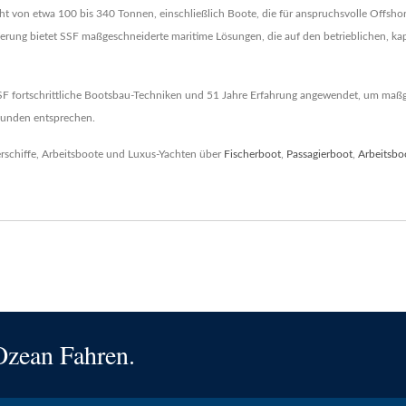
 von etwa 100 bis 340 Tonnen, einschließlich Boote, die für anspruchsvolle Offshor
ieferung bietet SSF maßgeschneiderte maritime Lösungen, die auf den betrieblichen, 
SSF fortschrittliche Bootsbau-Techniken und 51 Jahre Erfahrung angewendet, um maßg
 Kunden entsprechen.
rschiffe, Arbeitsboote und Luxus-Yachten über
Fischerboot
,
Passagierboot
,
Arbeitsbo
Ozean Fahren.