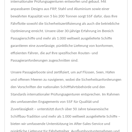
internationaler Prüfungsagenturen entworfen und gebaut. Mit
anpassbaren Designs aus FRP, Stahl und Aluminium sowie einer
bewährten Kapazität von 5 bis 200 Tonnen sorgt SSF dafür, dass Ihre
Fährflotte sowohl die Sicherheitszertifizierung als auch die betriebliche
Optimierung erreicht. Unsere über 30-jährige Erfahrung im Bereich
Passagierschiffe und mehr als 1.000 weltweit ausgelieferte Schiffe
garantieren eine zuverlässige, pünktliche Lieferung von konformen,
effizienten Fähren, die auf Ihre spezifischen Routen- und
Passagieranforderungen zugeschnitten sind.
Unsere Passagierboote sind zertifiziert, um auf Flüssen, Seen, Häfen
und offenen Meeren zu navigieren, wobei die Sicherheitsanforderungen
den Vorschriften der nationalen Schifffahrtsbehörde und den
Standards internationaler Prüfungsagenturen entsprechen. Im Rahmen
des umfassenden Engagements von SSF für Qualität und
Zuverlässigkeit – unterstützt durch über 50 Jahre taiwanesische
Schiffbau-Tradition und mehr als 1.000 weltweit ausgelieferte Schiffe –
bieten wir umfassende Unterstützung im After-Sales-Service und
pünktliche Lieferung für Fährbetreiber, Ausflugsbootunternehmen und