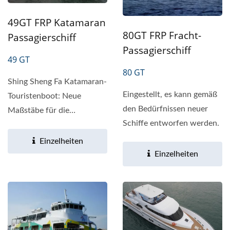
49GT FRP Katamaran
80GT FRP Fracht-
Passagierschiff
Passagierschiff
49 GT
80 GT
Shing Sheng Fa Katamaran-
Eingestellt, es kann gemäß
Touristenboot: Neue
den Bedürfnissen neuer
Maßstäbe für die
Schiffe entworfen werden.
Ozeanforschung setzen
Produktübersicht Das...
Einzelheiten
Einzelheiten