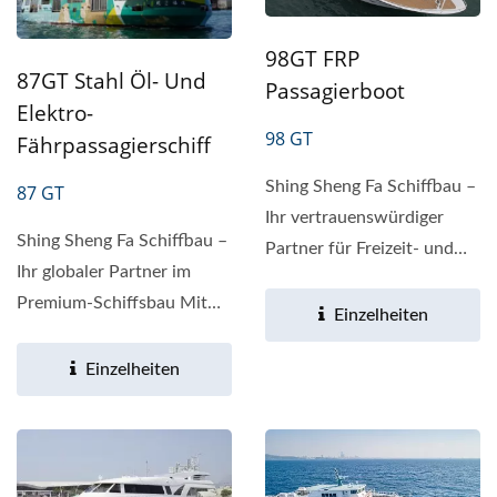
98GT FRP
87GT Stahl Öl- Und
Passagierboot
Elektro-
98 GT
Fährpassagierschiff
Shing Sheng Fa Schiffbau –
87 GT
Ihr vertrauenswürdiger
Shing Sheng Fa Schiffbau –
Partner für Freizeit- und
Ihr globaler Partner im
Transportfahrzeuge Das...
Premium-Schiffsbau Mit
Einzelheiten
über 50 Jahren...
Einzelheiten