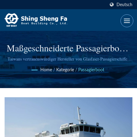
Deutsch
Maßgeschneiderte Passagierboote
& Fähren Von SSF
Taiwans vertrauenswürdiger Hersteller von Glasfaser-Passagierschiffen
mit über 30 Jahren Erfahrung, der Schiffe von 5 bis 200 Tonnen für
Home
/
Kategorie
/
Passagierboot
Flüsse, Häfen und offene Gewässer liefert.