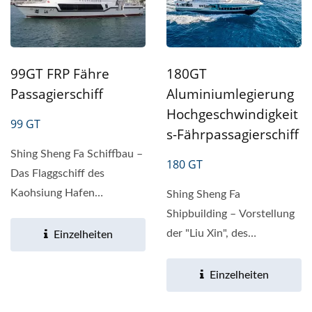
99GT FRP Fähre
180GT
Passagierschiff
Aluminiumlegierung
Hochgeschwindigkeit
99 GT
S-Fährpassagierschiff
Shing Sheng Fa Schiffbau –
180 GT
Das Flaggschiff des
Kaohsiung Hafen
Shing Sheng Fa
Tourismus und Transport
Shipbuilding – Vorstellung
Schiffe Die...
der "Liu Xin", des
Einzelheiten
Passagierschiffs aus
Aluminiumlegierung...
Einzelheiten