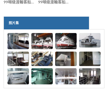
99噸級渡輪客船外觀
99噸級渡輪客船客艙吧檯
照片集