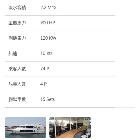
淡水容積
2.2 M^3
主機馬力
900 HP
副機馬力
120 KW
船速
10 Kts
乘客人數
74 P
船員人數
4 P
腳踏車數
15 Sets