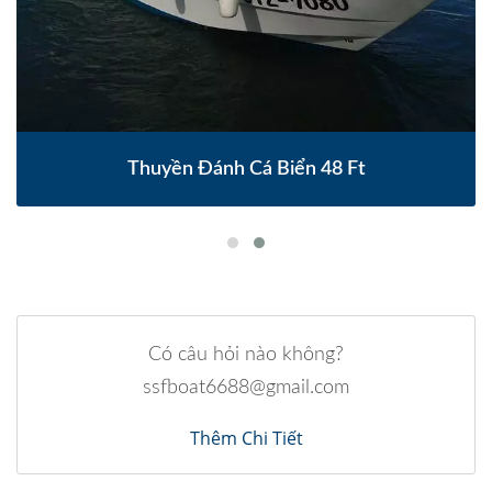
Thuyền Đánh Cá Biển 48 Ft
Có câu hỏi nào không?
ssfboat6688@gmail.com
Thêm Chi Tiết