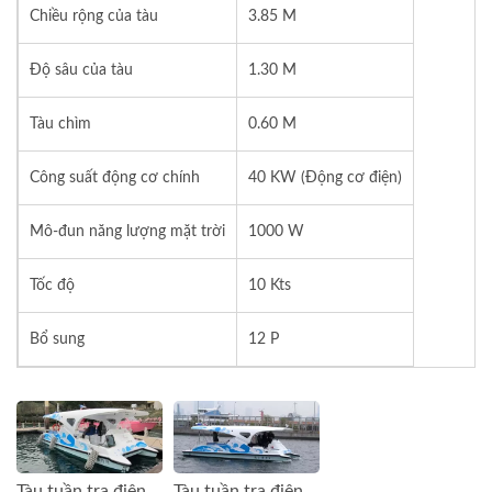
Chiều rộng của tàu
3.85 M
Độ sâu của tàu
1.30 M
Tàu chìm
0.60 M
Công suất động cơ chính
40 KW (Động cơ điện)
Mô-đun năng lượng mặt trời
1000 W
Tốc độ
10 Kts
Bổ sung
12 P
Tàu tuần tra điện mặt trời 5GT FRP (1)
Tàu tuần tra điện mặt trời 5GT FRP (2)