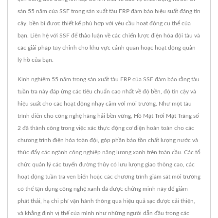
sản 55 năm của SSF trong sản xuất tàu FRP đảm bảo hiệu suất đáng tin
cậy, bền bỉ được thiết kế phù hợp với yêu cầu hoạt động cụ thể của
bạn. Liên hệ với SSF để thảo luận về các chiến lược điện hóa đội tàu và
các giải pháp tùy chỉnh cho khu vực cảnh quan hoặc hoạt động quản
lý hồ của bạn.
Kinh nghiệm 55 năm trong sản xuất tàu FRP của SSF đảm bảo rằng tàu
tuần tra này đáp ứng các tiêu chuẩn cao nhất về độ bền, độ tin cậy và
hiệu suất cho các hoạt động nhạy cảm với môi trường. Như một tàu
trình diễn cho công nghệ hàng hải bền vững, Hồ Mặt Trời Mặt Trăng số
2 đã thành công trong việc xác thực động cơ điện hoàn toàn cho các
chương trình điện hóa toàn đội, góp phần bảo tồn chất lượng nước và
thúc đẩy các ngành công nghiệp năng lượng xanh trên toàn cầu. Các tổ
chức quản lý các tuyến đường thủy có lưu lượng giao thông cao, các
hoạt động tuần tra ven biển hoặc các chương trình giám sát môi trường
có thể tận dụng công nghệ xanh đã được chứng minh này để giảm
phát thải, hạ chi phí vận hành thông qua hiệu quả sạc được cải thiện,
và khẳng định vị thế của mình như những người dẫn đầu trong các