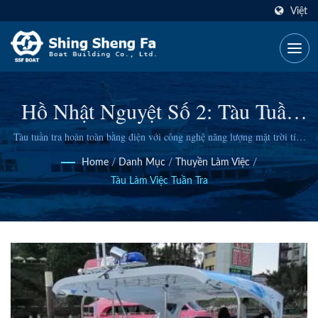
Việt
Hồ Nhật Nguyệt Số 2: Tàu Tuần
Tra Năng Lượng Xanh Tiên Phong
Tàu tuần tra hoàn toàn bằng điện với công nghệ năng lượng mặt trời tích
hợp, được thiết kế bởi SSF cho các hoạt động đường thủy bền vững và
Của Đài Loan
Home
/
Danh Mục
/
Thuyền Làm Việc
/
bảo vệ môi trường trong các môi trường hồ có lưu lượng giao thông cao.
Tàu Làm Việc Tuần Tra