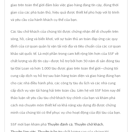
giao trên toàn thế giới đảm bảo việc giao hàng đáng tin cậy, đúng thời
gian của các phà tuân thủ, hiệu quả được thiết kế phù hợp với lộ trình
và yêu cầu của hành khách cụ thể của bạn.
Các tàu chở khách của chúng tôi được chứng nhận để di chuyển trên
sông, hồ, cảng và biển khơi, với sự tuân thủ an toàn đáp ứng các quy
định của cơ quan quản lý vận tải nội địa và tiêu chuẩn của các cơ quan
khảo sát quốc tế. Là một phần trong cam kết rộng lớn hơn của SSF về
chất lượng và độ tin cậy—được hỗ trợ bởi hơn 50 năm di sản đóng tàu
tại Đài Loan và hơn 1.000 tàu được giao trên toàn thế giới—chúng tôi
cung cấp dịch vụ hỗ trợ sau bán hàng toàn diện và giao hàng đúng hạn
cho các nhà điều hành phà, các công ty tàu du lịch và các nhà cung
cấp dịch vụ vận tải hàng hải trên toàn cầu. Liên hệ với SSF hôm nay để
thảo luận về yêu cầu tàu chở khách tùy chỉnh của bạn và khám phá
cách mà chuyên môn thiết kế và khả năng xây dựng đã được chứng
minh của chúng tôi có thể phục vụ cho hoạt động của đội tàu của bạn.
SSF mời bạn khám phá
Thuyền đánh cá
,
Thuyền chở khách
,
Thuyền làm việc
,
Thuyền tuần tra
chất lượng cao của chúng tôi.