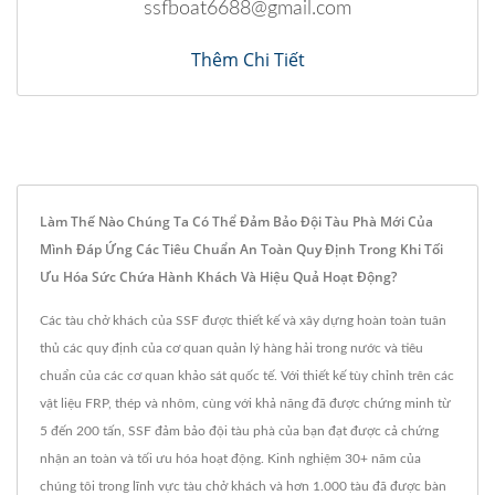
ssfboat6688@gmail.com
Thêm Chi Tiết
Làm Thế Nào Chúng Ta Có Thể Đảm Bảo Đội Tàu Phà Mới Của
Mình Đáp Ứng Các Tiêu Chuẩn An Toàn Quy Định Trong Khi Tối
Ưu Hóa Sức Chứa Hành Khách Và Hiệu Quả Hoạt Động?
Các tàu chở khách của SSF được thiết kế và xây dựng hoàn toàn tuân
thủ các quy định của cơ quan quản lý hàng hải trong nước và tiêu
chuẩn của các cơ quan khảo sát quốc tế. Với thiết kế tùy chỉnh trên các
vật liệu FRP, thép và nhôm, cùng với khả năng đã được chứng minh từ
5 đến 200 tấn, SSF đảm bảo đội tàu phà của bạn đạt được cả chứng
nhận an toàn và tối ưu hóa hoạt động. Kinh nghiệm 30+ năm của
chúng tôi trong lĩnh vực tàu chở khách và hơn 1.000 tàu đã được bàn