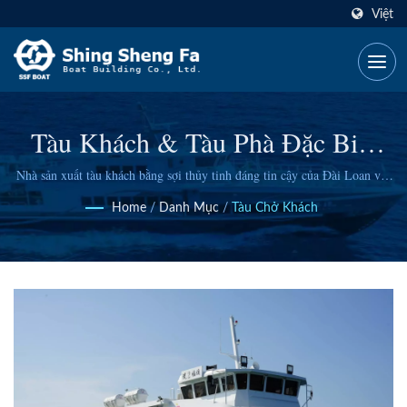
Việt
Tàu Khách & Tàu Phà Đặc Biệt
Bởi SSF
Nhà sản xuất tàu khách bằng sợi thủy tinh đáng tin cậy của Đài Loan với
hơn 30 năm kinh nghiệm, cung cấp các tàu từ 5 đến 200 tấn cho sông,
Home
/
Danh Mục
/
Tàu Chở Khách
cảng và vùng nước mở.