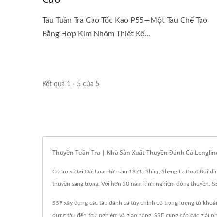
Tàu Tuần Tra Cao Tốc Kao P55—Một Tàu Chế Tạo
Bằng Hợp Kim Nhôm Thiết Kế...
Kết quả 1 - 5 của 5
Thuyền Tuần Tra | Nhà Sản Xuất Thuyền Đánh Cá Longline
Có trụ sở tại Đài Loan từ năm 1971, Shing Sheng Fa Boat Buildi
thuyền sang trọng. Với hơn 50 năm kinh nghiệm đóng thuyền, S
SSF xây dựng các tàu đánh cá tùy chỉnh có trọng lượng từ khoản
dựng tàu đến thử nghiệm và giao hàng, SSF cung cấp các giải p