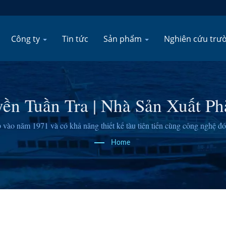
Công ty
Tin tức
Sản phẩm
Nghiên cứu trư
ền Tuần Tra | Nhà Sản Xuất P
Tàu Làm Việc 100–340 Tấn | 
 vào năm 1971 và có khả năng thiết kế tàu tiên tiến cùng công nghệ đón
Home