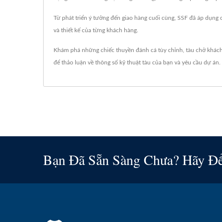
Từ phát triển ý tưởng đến giao hàng cuối cùng, SSF đã áp dụng 
và thiết kế của từng khách hàng.
Khám phá những chiếc thuyền đánh cá tùy chỉnh, tàu chở khách
để thảo luận về thông số kỹ thuật tàu của bạn và yêu cầu dự án.
Bạn Đã Sẵn Sàng Chưa? Hãy Đ