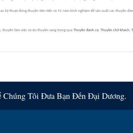
các kỹ thuật đóng thuyền tiên tiến và 51 năm kinh nghiệm để sản xuất các thuyền đá
, thuyền làm việc và du thuyền sang trọng qua
Thuyền đánh cá
,
Thuyền chở khách
,
T
ể Chúng Tôi Đưa Bạn Đến Đại Dương.