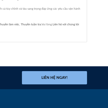
nh cá tùy chỉnh và tàu sang trọng đáp ứng các yêu cầu vận hành
huyền làm việc
,
Thuyền tuần tra
.Vui lòng
Liên hệ với chúng tôi
LIÊN HỆ NGAY!