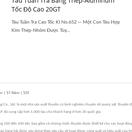
Tàu Tuần Tra Bằng Thép-Aluminum
Tốc Độ Cao 20GT
Tàu Tuần Tra Cao Tốc KI No.652 — Một Con Tàu Hợp
Kim Thép-Nhôm Được Tùy...
r | 51 Năm | SSF
ng Co., Ltd. là một nhà sản xuất thuyền có kinh nghiệm chuyên về query::q#, thuyền 
SF đã cung cấp hơn 1.000 tàu cho khách hàng ở hơn 30 quốc gia.
g 100 đến 340 tấn, bao gồm cả những chiếc thuyền được thiết kế cho các hoạt động ng
háp hàng hải được xây dựng theo yêu cầu về hoạt động, công suất và hiệu suất của t