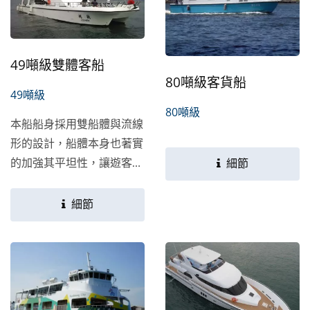
感十足，還能提供穩定的高
速航行性能，確保您的航程
順利且舒適。
49噸級雙體客船
80噸級客貨船
49噸級
80噸級
本船船身採用雙船體與流線
形的設計，船體本身也著實
的加強其平坦性，讓遊客在
細節
船上行走時，不僅較平穩
些，乘坐起來也會有較舒適
細節
的感覺。