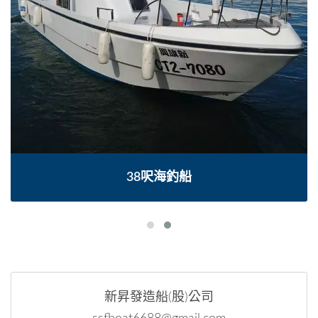
38呎海釣船
新昇發造船(股)公司