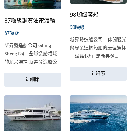
98噸級客船
87噸級鋼質油電渡輪
98噸級
87噸級
新昇發造船公司 – 休閒觀光
新昇發造船公司 (Shing
與專業運輸船舶的最佳選擇
Sheng Fa) – 全球造船領域
「綠舞1號」是新昇發
的頂尖選擇 新昇發造船公
（Shing...
司以50年以上的造船經驗及
細節
自主設計團隊，致力於為全
細節
球客戶打造性能卓越、設計
精美的船舶。我們的產品適
用於多樣化的需求，包括漁
船、客船及工作船，並確保
符合全球主要驗船機構的規
範。我們的船舶不僅是耐用