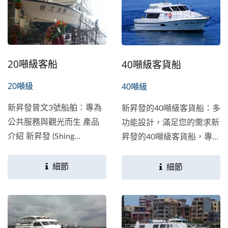
20噸級客船
40噸級客貨船
20噸級
40噸級
新昇發曾文3號船舶：專為
新昇發的40噸級客貨船：多
公共服務與觀光而生 產品
功能設計，滿足您的需求新
介紹 新昇發 (Shing...
昇發的40噸級客貨船，專為
島嶼間運輸和觀光用途設
計，秉承了高速艇的多用途
細節
細節
設計理念，適合進行人員與
物資的運輸，也可作為觀光
船，滿足您不同的需求。船
體的流線型設計不僅外觀動