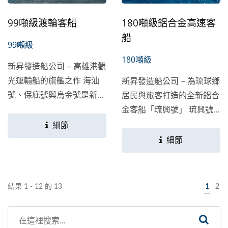
工具，更是創意與技術的結
99噸級渡輪客船
180噸級鋁合金高速客
晶，專為追求卓越效能與長
船
期效益的專業人士量身打
99噸級
造。
180噸級
新昇發造船公司 – 高雄港觀
光運輸船的旗艦之作 海汕
新昇發造船公司 – 為琉球鄉
號、保庇號與烏金號是新昇
居民與旅客打造的全新鋁合
發（Shing...
金客船「琉興號」 琉興號
是專為屏東縣琉球鄉設計與
細節
建造的沿近海客船，旨在提
細節
供居民與觀光旅客更高效、
安全且舒適的渡航體驗。該
船由新昇發（Shing...
結果 1 - 12 的 13
1
2