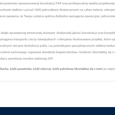
ykorzystaniem zaawansowanej konstrukcji FRP oraz profesjonalnej wiedzy projektowe
budowie statków i ponad 1000 jednostkami dostarczonymi na całym świecie, oferuje
ienie zapewnia, że Twoja cysterna spełnia dokładne wymagania operacyjne, jednocześ
dzięki sprawdzonej terminowej dostawie, doskonałej jakości konstrukcji oraz komp
ymagania transportu cieczy łatwopalnych i oferujemy dostosowane projekty, które o
gionalnymi sieciami dystrybucji paliw, czy potrzebujesz specjalistycznych statków t
nocześnie zachowując najwyższe standardy bezpieczeństwa i trwałości Skontaktuj się 
dący operatorzy morskie wybierają SSF.
ybacka
,
Łódź pasażerska
,
Łódź robocza
,
Łódź patrolowa
.
Skontaktuj się z nami
po więce