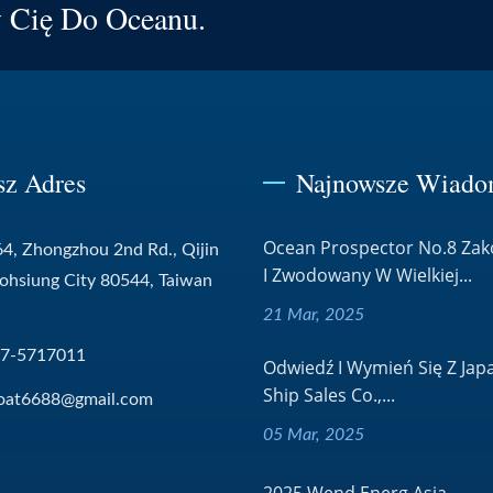
y Cię Do Oceanu.
sz Adres
Najnowsze Wiado
Ocean Prospector No.8 Za
4, Zhongzhou 2nd Rd., Qijin
I Zwodowany W Wielkiej...
aohsiung City 80544, Taiwan
21 Mar, 2025
-7-5717011
Odwiedź I Wymień Się Z Jap
Ship Sales Co.,...
oat6688@gmail.com
05 Mar, 2025