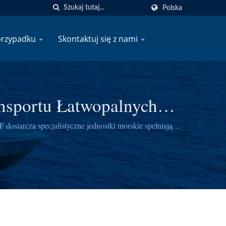
Polska
przypadku
Skontaktuj się z nami
ansportu Łatwopalnych
dostarcza specjalistyczne jednostki morskie spełniające
tatków.