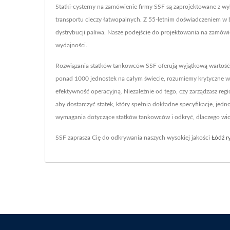
Statki-cysterny na zamówienie firmy SSF są zaprojektowane z w
transportu cieczy łatwopalnych. Z 55-letnim doświadczeniem w 
dystrybucji paliwa. Nasze podejście do projektowania na zamów
wydajności.
Rozwiązania statków tankowców SSF oferują wyjątkową wartość 
ponad 1000 jednostek na całym świecie, rozumiemy krytyczne w
efektywność operacyjną. Niezależnie od tego, czy zarządzasz re
aby dostarczyć statek, który spełnia dokładne specyfikacje, jed
wymagania dotyczące statków tankowców i odkryć, dlaczego wio
SSF zaprasza Cię do odkrywania naszych wysokiej jakości
Łódź r