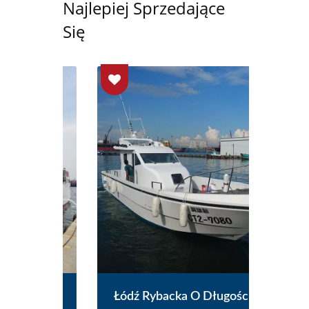
Najlepiej Sprzedające
Się
zyka
Łódź Rybacka O Długości 48
Łó