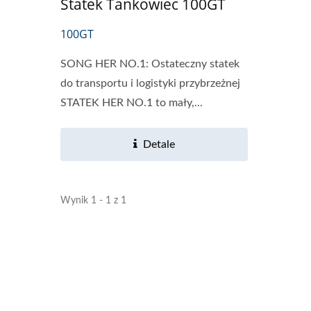
Statek Tankowiec 100GT
100GT
SONG HER NO.1: Ostateczny statek
do transportu i logistyki przybrzeżnej
STATEK HER NO.1 to mały,...
Detale
Wynik 1 - 1 z 1
Łódź Do Połowu Tuńczyka
Łódź