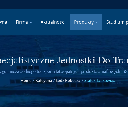
wna
Firma
Aktualności
Produkty
Studium 
pecjalistyczne Jednostki Do Tr
Produktów Naftowych
ego i niezawodnego transportu łatwopalnych produktów naftowych. SSF 
narodowe standardy morskie z 55-letnim doświadczeniem w budowie s
Home
/
Kategoria
/
Łódź Robocza
/
Statek Tankowiec