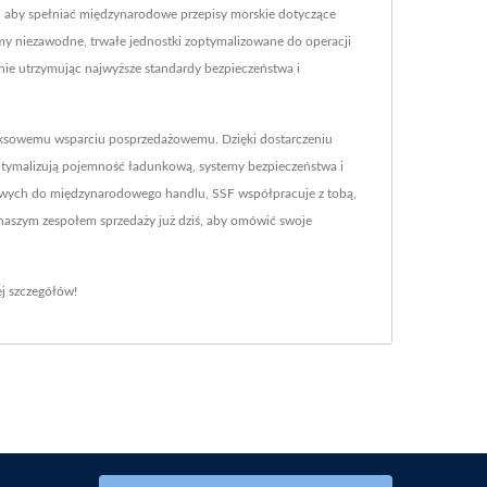
j, aby spełniać międzynarodowe przepisy morskie dotyczące
my niezawodne, trwałe jednostki zoptymalizowane do operacji
nie utrzymując najwyższe standardy bezpieczeństwa i
leksowemu wsparciu posprzedażowemu. Dzięki dostarczeniu
ptymalizują pojemność ładunkową, systemy bezpieczeństwa i
ankowych do międzynarodowego handlu, SSF współpracuje z tobą,
z naszym zespołem sprzedaży już dziś, aby omówić swoje
j szczegółów!