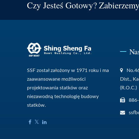
Czy Jesteś Gotowy? Zabierzem
Na
SSF został założony w 1971 roku i ma
No.46
zaawansowane możliwości
Dist., K
projektowania statków oraz
(R.O.C.)
niezawodną technologię budowy
886
statków.
ssfb