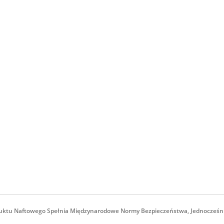
Stóp
Typu Long Liner
oduktu Naftowego Spełnia Międzynarodowe Normy Bezpieczeństwa, Jednocześn