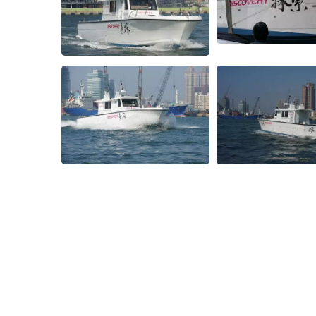
380噸級鮪延繩釣漁船