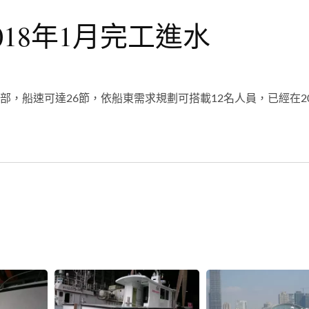
018年1月完工進水
油引擎2部，船速可達26節，依船東需求規劃可搭載12名人員，已經在20