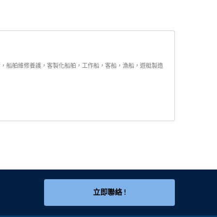
設計，船舶維修養護，客製化船舶，工作船，客船，漁船，遊艇製造
立即聯絡 !