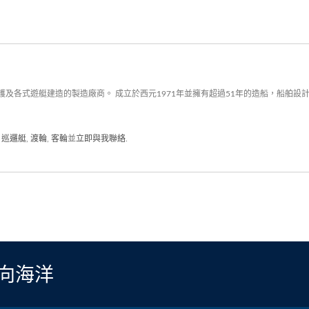
及各式遊艇建造的製造廠商。 成立於西元1971年並擁有超過51年的造船，船舶
,
巡邏艇
,
渡輪
,
客輪
並
立即與我聯絡
.
航向海洋