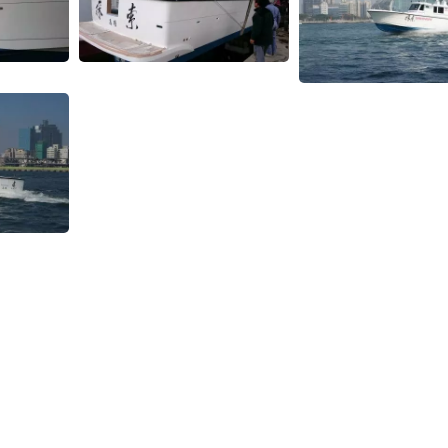
38呎海釣船
380噸級鮪延繩釣漁