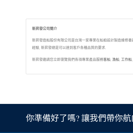
新昇發公司簡介
新昇發造船股份有限公司是台灣一家專業在船舶設計製造維修養護
經驗, 新昇發總是可以達到客戶各種品質的要求.
新昇發邀請您立即瀏覽我們各項專業產品服務
客船
,
漁船
,
工作船
你準備好了嗎? 讓我們帶你