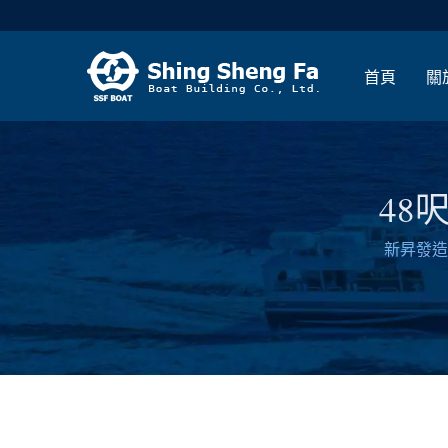
首頁
關
48
新昇發造