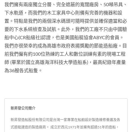
我們擁有兩座獨立分層、完全遮蔽的寬闊廠房、50噸吊具、
下水軌道，而我們的木工家具中心則備有完善的機器和設
置。特點是我們的兩個深水碼頭可隨時提供並確保適當和必
要的下水系統檢查及試航。此外，我們的工廠不只由中國驗
船中心(CR船級社)認證，也是美國船艇協會ABYC的會員。
我們亦很榮幸的成為高雄市政府表揚獎勵的節能造船廠。目
前我們僱有約100位熟練的工人和數位訓練有素的現場工程
師 (畢業於國立高雄海洋科技大學造船系)，最高紀錄年產量
為36艘各式船隻。
新昇發公司簡介
新昇發造船股份有限公司是台灣一家專業在船舶設計製造維修養護及各
式遊艇建造的製造廠商。 成立於西元1971年並擁有超過51年的造船，