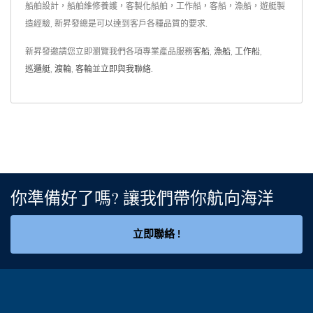
船舶設計，船舶維修養護，客製化船舶，工作船，客船，漁船，遊艇製
造經驗, 新昇發總是可以達到客戶各種品質的要求.
新昇發邀請您立即瀏覽我們各項專業產品服務
客船
,
漁船
,
工作船
,
巡邏艇
,
渡輪
,
客輪
並
立即與我聯絡
.
你準備好了嗎? 讓我們帶你航向海洋
立即聯絡 !