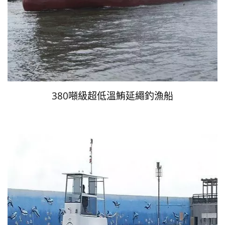
380噸級超低溫鮪延繩釣漁船