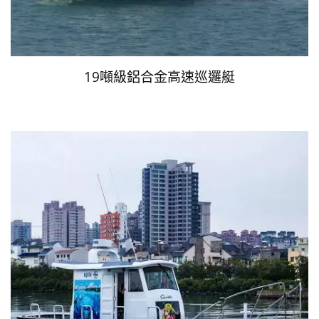
19噸級鋁合金高速巡邏艇