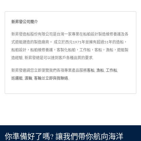
新昇發公司簡介
新昇發造船股份有限公司是台灣一家專業在船舶設計製造維修養護及各
式遊艇建造的製造廠商。 成立於西元1971年並擁有超過51年的造船，
船舶設計，船舶維修養護，客製化船舶，工作船，客船，漁船，遊艇製
造經驗, 新昇發總是可以達到客戶各種品質的要求.
新昇發邀請您立即瀏覽我們各項專業產品服務
客船
,
漁船
,
工作船
,
巡邏艇
,
渡輪
,
客輪
並
立即與我聯絡
.
你準備好了嗎? 讓我們帶你航向海洋