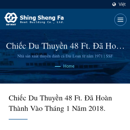
Việt
Chiếc Du Thuyền 48 Ft.
Đã Hoàn
Thành Vào Tháng 1 Năm 2018.
Nhà sản xuất thuyền đánh cá Đài Loan từ năm 1971 | SSF
Home
Chiếc Du Thuyền 48 Ft.
Đã Hoàn
Thành Vào Tháng 1 Năm 2018.