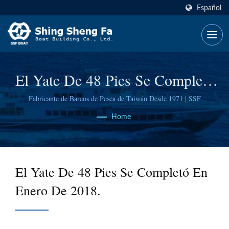
Español
El Yate De 48 Pies
Se Completó
En Enero De 2018.
Fabricante de Barcos de Pesca de Taiwán Desde 1971 | SSF
Home
El Yate De 48 Pies
Se Completó En
Enero De 2018.