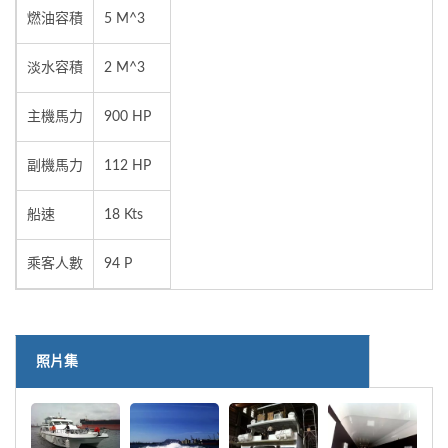
燃油容積
5 M^3
淡水容積
2 M^3
主機馬力
900 HP
副機馬力
112 HP
船速
18 Kts
乘客人數
94 P
照片集