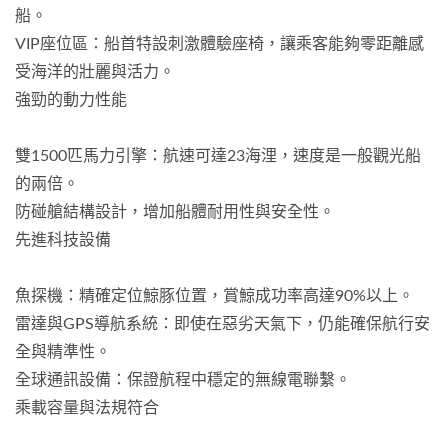
船。
VIP座位區：船首特設刺激體驗座椅，讓乘客能夠零距離感
受海洋的壯麗與活力。
強勁的動力性能
雙1500匹馬力引擎：航速可達23海浬，速度是一般觀光船
的兩倍。
防碰艙結構設計，增加船體耐用性與安全性。
先進科技設備
魚探機：精確定位鯨豚位置，賞鯨成功率高達90%以上。
雷達與GPS導航系統：即使在惡劣天氣下，仍能確保航行安
全與精準性。
全球通訊設備：保證航程中穩定的無線電聯繫。
乘載容量與法規符合