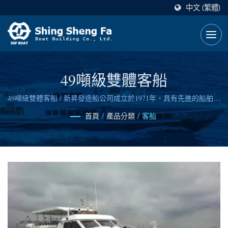
中文 (繁體)
49噸級雙體客船
49噸級雙體客船 / 新昇發造船公司成立於1971年，具有先進的船舶設
計能力與信賴可靠的造船技術。
首頁
/
產品分類
/
客船