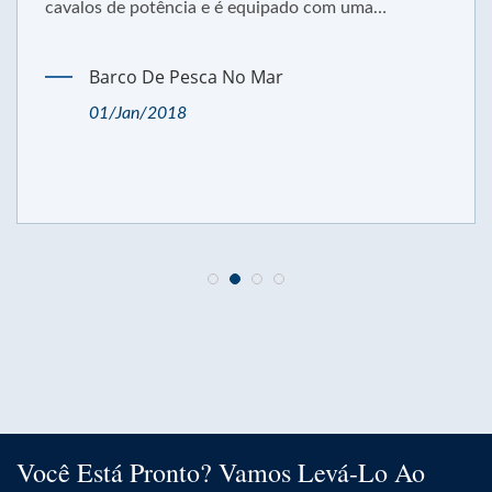
otência e é equipado com uma
tonelagem 
 27 nós.
De Pesca No Mar
Barc
Fun
2018
22/N
Você Está Pronto? Vamos Levá-Lo Ao