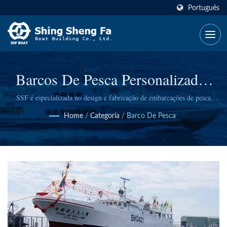
Português
Barcos De Pesca Personalizados
Premium Construídos De Acordo
SSF é especializada no design e fabricação de embarcações de pesca
comercial certificadas, incluindo atuneiros e barcos de pesca
Com Padrões Internacionais
Home
/
Categoria
/
Barco De Pesca
especializados, com mais de 50 anos de experiência comprovada e mais
de 1.000 embarcações entregues em todo o mundo.