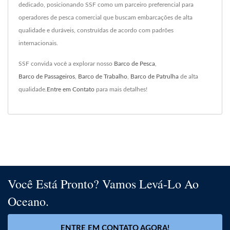
dedicado, posicionando SSF como um parceiro preferencial para
operadores de pesca comercial que buscam embarcações de alta
qualidade e duráveis, construídas de acordo com padrões
internacionais.
SSF convida você a explorar nosso
Barco de Pesca
,
Barco de Passageiros
,
Barco de Trabalho
,
Barco de Patrulha
de alta
qualidade.
Entre em Contato
para mais detalhes!
Você Está Pronto? Vamos Levá-Lo Ao
Oceano.
ENTRE EM CONTATO AGORA!