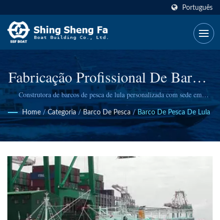
Português
Fabricação Profissional De Barcos
De Pesca De Lula
Construtora de barcos de pesca de lula personalizada com sede em
Taiwan, entregando embarcações especializadas em todo o mundo com
Home
/
Categoria
/
Barco De Pesca
/
Barco De Pesca De Lula
décadas de experiência comprovada e capacidades avançadas de
engenharia marinha.