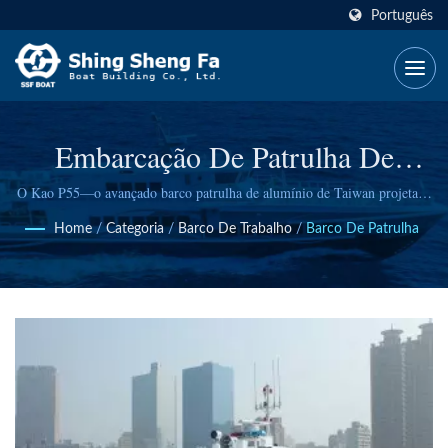
Português
Embarcação De Patrulha De
Alumínio De Alta Velocidade Sob
O Kao P55—o avançado barco patrulha de alumínio de Taiwan projetado
para resposta rápida na fiscalização costeira, com durabilidade
Medida Para Fiscalização
Home
/
Categoria
/
Barco De Trabalho
/
Barco De Patrulha
comprovada e manobrabilidade excepcional.
Marítima.