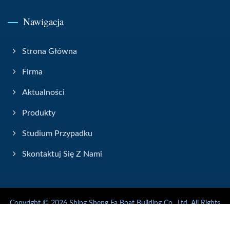
Nawigacja
Strona Główna
Firma
Aktualności
Produkty
Studium Przypadku
Skontaktuj Się Z Nami
Copyright © 2026
Shing Sheng Fa Boat Building Co., Ltd.
All Rights
Reserved.
Consulted & Designed by
Ready-Market