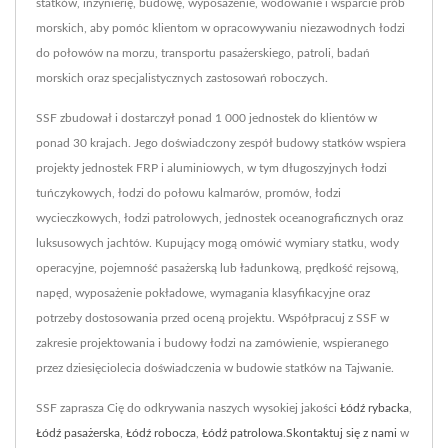
statków, inżynierię, budowę, wyposażenie, wodowanie i wsparcie prób
morskich, aby pomóc klientom w opracowywaniu niezawodnych łodzi
do połowów na morzu, transportu pasażerskiego, patroli, badań
morskich oraz specjalistycznych zastosowań roboczych.
SSF zbudował i dostarczył ponad 1 000 jednostek do klientów w
ponad 30 krajach. Jego doświadczony zespół budowy statków wspiera
projekty jednostek FRP i aluminiowych, w tym długoszyjnych łodzi
tuńczykowych, łodzi do połowu kalmarów, promów, łodzi
wycieczkowych, łodzi patrolowych, jednostek oceanograficznych oraz
luksusowych jachtów. Kupujący mogą omówić wymiary statku, wody
operacyjne, pojemność pasażerską lub ładunkową, prędkość rejsową,
napęd, wyposażenie pokładowe, wymagania klasyfikacyjne oraz
potrzeby dostosowania przed oceną projektu. Współpracuj z SSF w
zakresie projektowania i budowy łodzi na zamówienie, wspieranego
przez dziesięciolecia doświadczenia w budowie statków na Tajwanie.
SSF zaprasza Cię do odkrywania naszych wysokiej jakości
Łódź rybacka
,
Łódź pasażerska
,
Łódź robocza
,
Łódź patrolowa
.
Skontaktuj się z nami
w