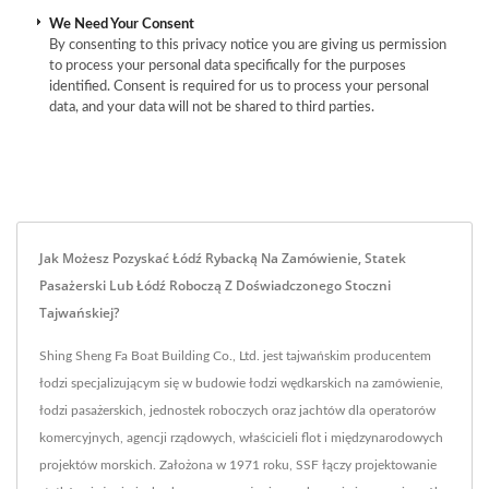
We Need Your Consent
By consenting to this privacy notice you are giving us permission
to process your personal data specifically for the purposes
identified. Consent is required for us to process your personal
data, and your data will not be shared to third parties.
Jak Możesz Pozyskać Łódź Rybacką Na Zamówienie, Statek
Pasażerski Lub Łódź Roboczą Z Doświadczonego Stoczni
Tajwańskiej?
Shing Sheng Fa Boat Building Co., Ltd. jest tajwańskim producentem
łodzi specjalizującym się w budowie łodzi wędkarskich na zamówienie,
łodzi pasażerskich, jednostek roboczych oraz jachtów dla operatorów
komercyjnych, agencji rządowych, właścicieli flot i międzynarodowych
projektów morskich. Założona w 1971 roku, SSF łączy projektowanie