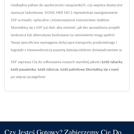
niezbędne paliwo do społeczności wyspiarskich, czy wspiera elastyczne
operacje ładunkowe, SONG HER NO.1 reprezentuje zaangażowanie
SSF w trwałe, opłacalne i zrównoważone inżynierstwo statków.
Skontaktuj się z SSF już dziś, aby omówić, jak ten sprawdzony projekt
tankowca lub alternatywy budowane na zamówienie mogą spełnić
Twoje specyficzne wymagania dotyczące transportu przybrzeżnego i
logistyki z niezawodnością popartą dziesięcioletnim doświadczeniem w
SSF zaprasza Cię do odkrywania naszych wysokiej jakości
Łódź rybacka
,
Łódź pasażerska
,
Łódź robocza
,
Łódź patrolowa
.
Skontaktuj się z nami
po więcej szczegółów!
Czy Jesteś Gotowy? Zabierzemy Cię Do