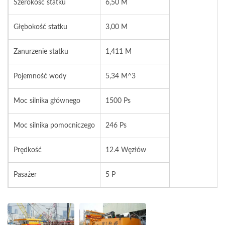
Szerokość statku
6,50 M
Głębokość statku
3,00 M
Zanurzenie statku
1,411 M
Pojemność wody
5,34 M^3
Moc silnika głównego
1500 Ps
Moc silnika pomocniczego
246 Ps
Prędkość
12.4 Węzłów
Pasażer
5 P