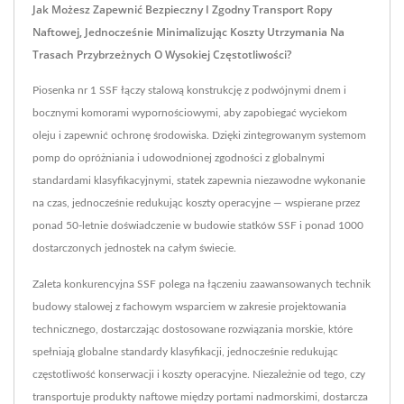
Jak Możesz Zapewnić Bezpieczny I Zgodny Transport Ropy
Naftowej, Jednocześnie Minimalizując Koszty Utrzymania Na
Trasach Przybrzeżnych O Wysokiej Częstotliwości?
Piosenka nr 1 SSF łączy stalową konstrukcję z podwójnymi dnem i
bocznymi komorami wypornościowymi, aby zapobiegać wyciekom
oleju i zapewnić ochronę środowiska. Dzięki zintegrowanym systemom
pomp do opróżniania i udowodnionej zgodności z globalnymi
standardami klasyfikacyjnymi, statek zapewnia niezawodne wykonanie
na czas, jednocześnie redukując koszty operacyjne — wspierane przez
ponad 50-letnie doświadczenie w budowie statków SSF i ponad 1000
dostarczonych jednostek na całym świecie.
Zaleta konkurencyjna SSF polega na łączeniu zaawansowanych technik
budowy stalowej z fachowym wsparciem w zakresie projektowania
technicznego, dostarczając dostosowane rozwiązania morskie, które
spełniają globalne standardy klasyfikacji, jednocześnie redukując
częstotliwość konserwacji i koszty operacyjne. Niezależnie od tego, czy
transportuje produkty naftowe między portami nadmorskimi, dostarcza