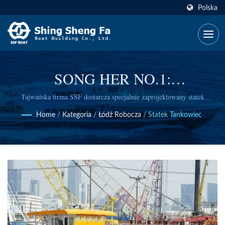
Polska
SONG HER NO.1:
Zaawansowany Stalowy
Tajwańska firma SSF dostarcza specjalnie zaprojektowany statek
tankowiec o pojemności 100GT z podwójnym dnem dla bezpieczeństwa,
Tankowiec Przybrzeżny Do
Home
/
Kategoria
/
Łódź Robocza
/
Statek Tankowiec
zintegrowanymi systemami obsługi ładunku oraz wyjątkową stabilnością
dla niezawodnych operacji transportowych wzdłuż wybrzeża i na wyspy.
Transportu Ropy Naftowej I
Logistyki Wyspowej