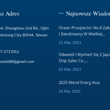
sz Adres
Najnowsze Wiado
Ocean Prospector No.8 Za
4, Zhongzhou 2nd Rd., Qijin
I Zwodowany W Wielkiej...
aohsiung City 80544, Taiwan
21 Mar, 2025
-7-5717011
Odwiedź I Wymień Się Z Jap
Ship Sales Co.,...
oat6688@gmail.com
05 Mar, 2025
2025 Wend Energ Asia
24 Feb, 2025