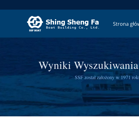
Strona głó
Wyniki Wyszukiwania:
Jachtów I Ł
SSF został założony w 1971 rok