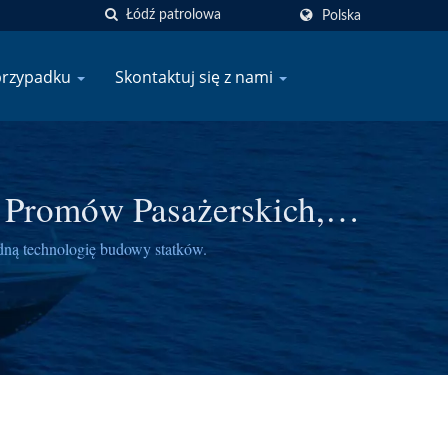
Polska
przypadku
Skontaktuj się z nami
 Promów Pasażerskich,
40 Ton | SSF
dną technologię budowy statków.