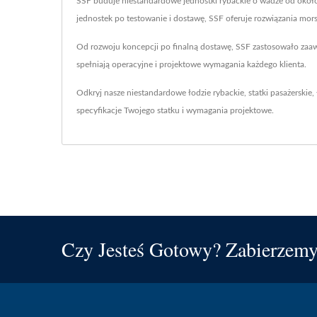
SSF buduje niestandardowe jednostki rybackie o wadze od około
jednostek po testowanie i dostawę, SSF oferuje rozwiązania m
Od rozwoju koncepcji po finalną dostawę, SSF zastosowało zaaw
spełniają operacyjne i projektowe wymagania każdego klienta.
Odkryj nasze niestandardowe łodzie rybackie, statki pasażerskie,
specyfikacje Twojego statku i wymagania projektowe.
Czy Jesteś Gotowy? Zabierzem