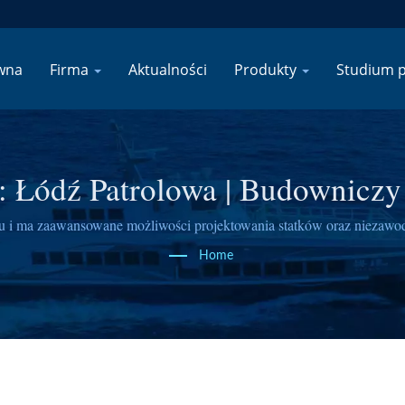
wna
Firma
Aktualności
Produkty
Studium 
 Łódź Patrolowa | Budowniczy
odzi Roboczych O Wadze 100–3
u i ma zaawansowane możliwości projektowania statków oraz niezawo
Home