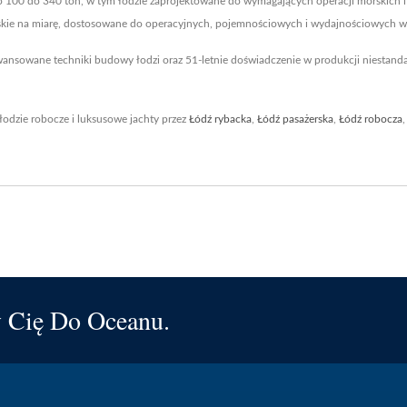
 100 do 340 ton, w tym łodzie zaprojektowane do wymagających operacji morskich i
orskie na miarę, dostosowane do operacyjnych, pojemnościowych i wydajnościowych w
ansowane techniki budowy łodzi oraz 51-letnie doświadczenie w produkcji niestanda
 łodzie robocze i luksusowe jachty przez
Łódź rybacka
,
Łódź pasażerska
,
Łódź robocza
y Cię Do Oceanu.