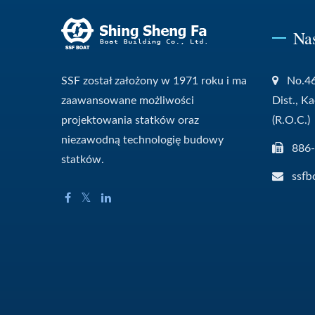
Na
SSF został założony w 1971 roku i ma
No.46
zaawansowane możliwości
Dist., K
projektowania statków oraz
(R.O.C.)
niezawodną technologię budowy
886
statków.
ssfb