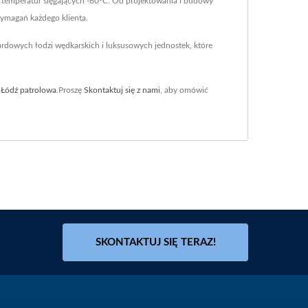
 temperatur sięgających -60°C. Od projektowania i budowy
ymagań każdego klienta.
rdowych łodzi wędkarskich i luksusowych jednostek, które
,
Łódź patrolowa
.Proszę
Skontaktuj się z nami
, aby omówić
SKONTAKTUJ SIĘ TERAZ!