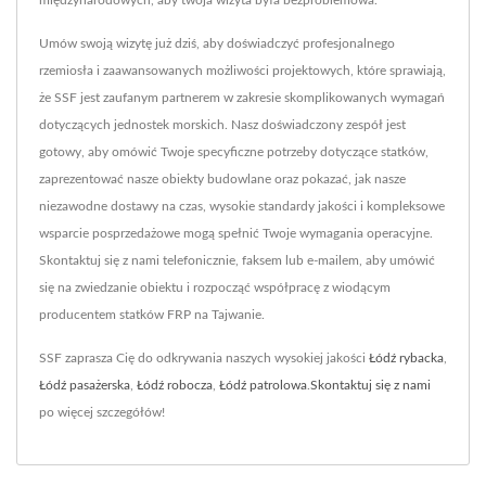
międzynarodowych, aby twoja wizyta była bezproblemowa.
Umów swoją wizytę już dziś, aby doświadczyć profesjonalnego
rzemiosła i zaawansowanych możliwości projektowych, które sprawiają,
że SSF jest zaufanym partnerem w zakresie skomplikowanych wymagań
dotyczących jednostek morskich. Nasz doświadczony zespół jest
gotowy, aby omówić Twoje specyficzne potrzeby dotyczące statków,
zaprezentować nasze obiekty budowlane oraz pokazać, jak nasze
niezawodne dostawy na czas, wysokie standardy jakości i kompleksowe
wsparcie posprzedażowe mogą spełnić Twoje wymagania operacyjne.
Skontaktuj się z nami telefonicznie, faksem lub e-mailem, aby umówić
się na zwiedzanie obiektu i rozpocząć współpracę z wiodącym
producentem statków FRP na Tajwanie.
SSF zaprasza Cię do odkrywania naszych wysokiej jakości
Łódź rybacka
,
Łódź pasażerska
,
Łódź robocza
,
Łódź patrolowa
.
Skontaktuj się z nami
po więcej szczegółów!