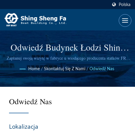
Polska
Odwiedź Budynek Łodzi Shing
Sheng Fa W Kaohsiung
Zaplanuj swoją wizytę w fabryce u wiodącego producenta statków FRP
na Tajwanie. Łatwy dostęp z lotniska i dedykowane wsparcie dla
Home
/
Skontaktuj Się Z Nami
/
Odwiedź Nas
międzynarodowych gości.
Odwiedź Nas
Lokalizacja