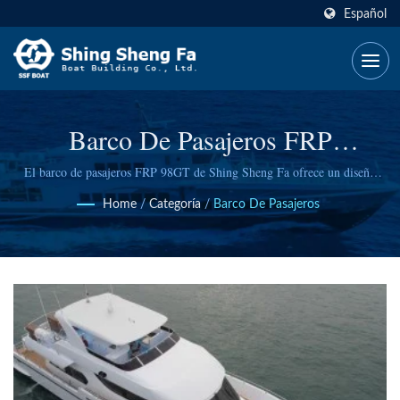
Español
Barco De Pasajeros FRP
Personalizado Premium Para
El barco de pasajeros FRP 98GT de Shing Sheng Fa ofrece un diseño
excepcional, un rendimiento de alta velocidad y una innovación ecológica
Operaciones De Turismo Y Ferry
Home
/
Categoría
/
Barco De Pasajeros
para operaciones de ocio y transporte, sirviendo a 120 pasajeros con
capacidades de personalización completas.