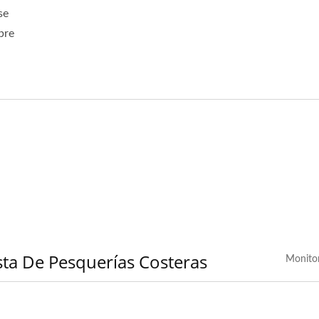
se
bre
ta De Pesquerías Costeras
Monito