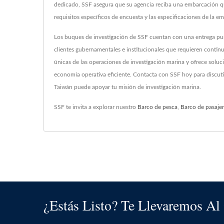
dedicado, SSF asegura que su agencia reciba una embarcación qu
requisitos específicos de encuesta y las especificaciones de la e
Los buques de investigación de SSF cuentan con una entrega puntu
clientes gubernamentales e institucionales que requieren contin
únicas de las operaciones de investigación marina y ofrece solu
economía operativa eficiente. Contacta con SSF hoy para discuti
Taiwán puede apoyar tu misión de investigación marina.
SSF te invita a explorar nuestro
Barco de pesca
,
Barco de pasaje
¿Estás Listo? Te Llevaremos Al