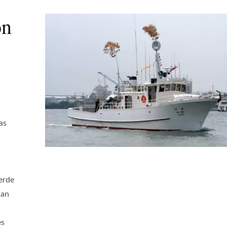
ón
as
erde
han
es