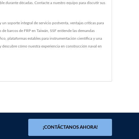
le durante décadas. Contacte a nuestro equipo para discutir sus
n soporte integral de servicio postventa, ventajas críticas para
ero de barcos de FRP en Taiwán, SSF entiende las demandas
co, plataformas estables para instrumentación científica y una
s y descubre cómo nuestra experiencia en construcción naval en
¡CONTÁCTANOS AHORA!