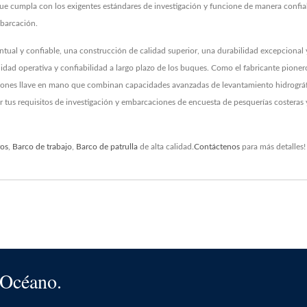
e cumpla con los exigentes estándares de investigación y funcione de manera confiab
mbarcación.
al y confiable, una construcción de calidad superior, una durabilidad excepcional y u
uidad operativa y confiabilidad a largo plazo de los buques. Como el fabricante pion
ciones llave en mano que combinan capacidades avanzadas de levantamiento hidrográfi
r tus requisitos de investigación y embarcaciones de encuesta de pesquerías costera
ros
,
Barco de trabajo
,
Barco de patrulla
de alta calidad.
Contáctenos
para más detalles!
 Océano.