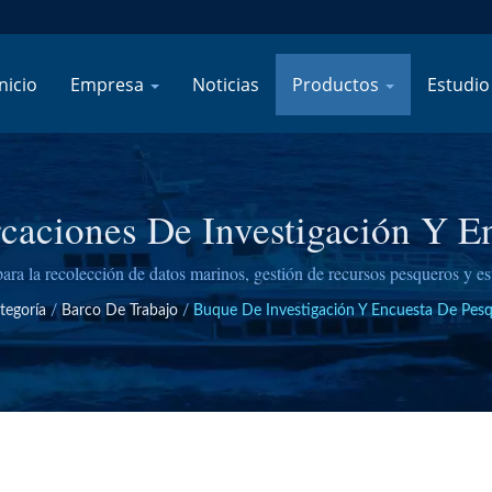
nicio
Empresa
Noticias
Productos
Estudio
aciones De Investigación Y E
Costeras
ra la recolección de datos marinos, gestión de recursos pesqueros y e
gubernamentales e instituciones de investigación a nivel mundial.
tegoría
/
Barco De Trabajo
/
Buque De Investigación Y Encuesta De Pesq