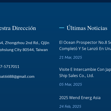
estra Dirección
Últimas Noticias
El Ocean Prospector No.8 S
4, Zhongzhou 2nd Rd., Qijin
Completó Y Se Lanzó En Una
aohsiung City 80544, Taiwan
21 Mar, 2025
-7-5717011
Visite E Intercambie Con Ja
Ship Sales Co., Ltd.
oat6688@gmail.com
05 Mar, 2025
2025 Wend Energ Asia
24 Feb, 2025