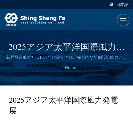
日本語
2025アジア太平洋国際風力発
電展
新昇發造船会社は1971年に設立され、先進的な船舶設計能力と信
頼性の高い造船技術を持っています。
Home
2025アジア太平洋国際風力発電
展