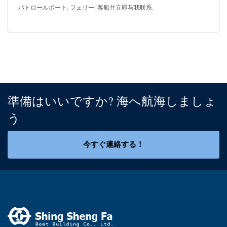
パトロールボート
,
フェリー
,
客船
并
立即与我联系
.
準備はいいですか? 海へ航海しましょ
う
今すぐ連絡する！