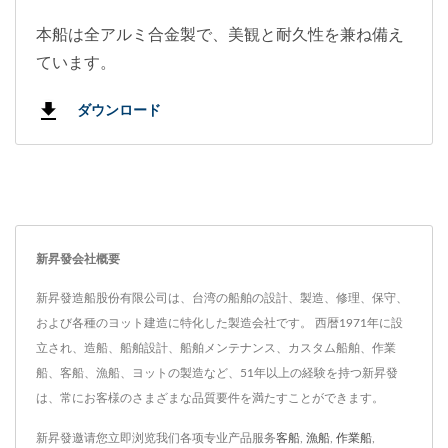
本船は全アルミ合金製で、美観と耐久性を兼ね備え
ています。
ダウンロード
新昇發会社概要
新昇發造船股份有限公司は、台湾の船舶の設計、製造、修理、保守、
および各種のヨット建造に特化した製造会社です。 西暦1971年に設
立され、造船、船舶設計、船舶メンテナンス、カスタム船舶、作業
船、客船、漁船、ヨットの製造など、51年以上の経験を持つ新昇發
は、常にお客様のさまざまな品質要件を満たすことができます。
新昇發邀请您立即浏览我们各项专业产品服务
客船
,
漁船
,
作業船
,