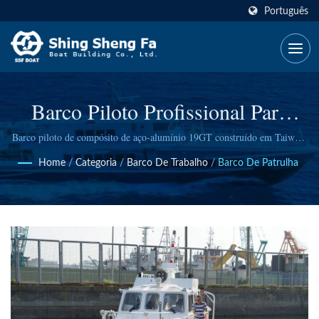
Português
Barco Piloto Profissional Para
Operações Portuárias Eficientes E
Barco piloto de compósito de aço-alumínio 19GT construído em Taiwan,
projetado para navegação em porto, pilotagem de embarcações e
Seguras
Home
/
Categoria
/
Barco De Trabalho
/
Barco De Patrulha
coordenação portuária, com recursos avançados de segurança e eficiência
de combustível.