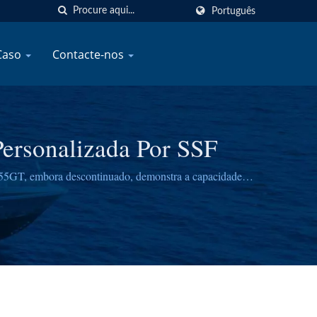
Português
Caso
Contacte-nos
ersonalizada Por SSF
 55GT, embora descontinuado, demonstra a capacidade da
ção em fibra de vidro comprovada e desempenho em alta