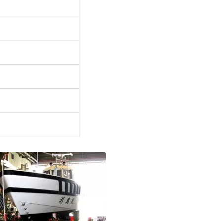
co De Pesca De 48 Pés
Barco De Atum Long L