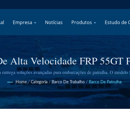
al
Empresa
Notícias
Produtos
Estudo de 
De Alta Velocidade FRP 55GT P
 entrega soluções avançadas para embarcações de patrulha. O modelo
e atendem a requisitos específicos de agências marítimas, com constru
Home
/
Categoria
/
Barco De Trabalho
/
Barco De Patrulha
velocidade.