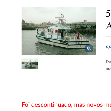
5
A
5
De
no
Foi descontinuado, mas novos mo