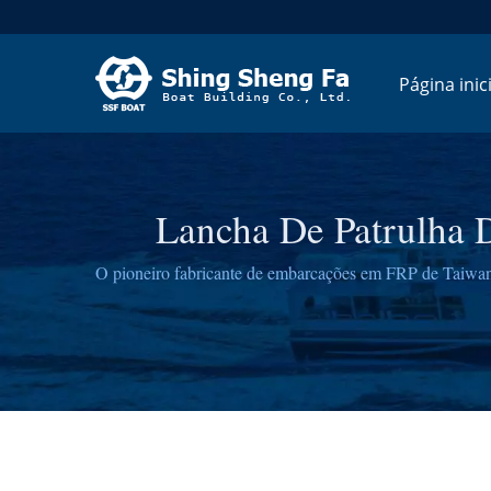
Página inici
Lancha De Patrulha 
O pioneiro fabricante de embarcações em FRP de Taiwan
SSF de projetar barcos de patrulha personalizados qu