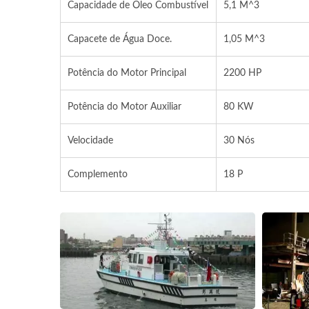
Capacidade de Óleo Combustível
5,1 M^3
Capacete de Água Doce.
1,05 M^3
Potência do Motor Principal
2200 HP
Potência do Motor Auxiliar
80 KW
Velocidade
30 Nós
Complemento
18 P
Barco De Atum Long Liner
Bar