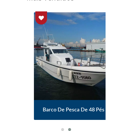
iner
Barco De Pesca De 48 Pés
Ba