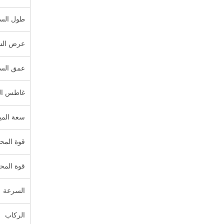
طول السف
عرض الس
عمق السف
غاطس ال
سعة الميا
قوة المح
قوة المح
السرعة
الركاب