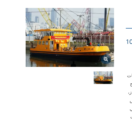
1
ات
دوج
ز،
ض
ي
ت