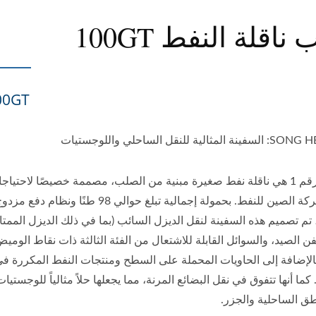
ناقلة النفط 100GT
00GT
الية للنقل الساحلي واللوجستيات
السفينة رقم 1 هي ناقلة نفط صغيرة مبنية من الصلب، مصممة خصيصًا لاحتياج
النقل لشركة الصين للنفط. بحمولة إجمالية تبلغ حوالي 98 طنًا ونظام دفع مز
تم تصميم هذه السفينة لنقل الديزل السائب (بما في ذلك الديزل الممتا
 الصيد، والسوائل القابلة للاشتعال من الفئة الثالثة ذات نقاط الومي
 بالإضافة إلى الحاويات المحملة على السطح ومنتجات النفط المكررة ف
 كما أنها تتفوق في نقل البضائع المرنة، مما يجعلها حلاً مثالياً للوجستيا
طق الساحلية والجزر.