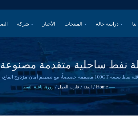
دراسة حالة
المنتجات
الأخبار
شركة
الصف
SONG HER: ناقلة نفط ساحلية متقدمة 
النفط والجزر
تقدم شركة SSF التي تتخذ من تايوان مقراً لها سفينة ناقلة نفط بسعة 100GT مصممة
النقل الساحلي والجزر الموثوقة.
Home
/
الفئة
/
قارب العمل
/
زورق ناقلة النفط