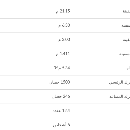
ينة
21.15 م
فينة
6.50 م
ينة
3.00 م
سفينة
1.411 م
ه
5.34 م^3
رك الرئيسي
1500 حصان
رك المساعد
246 حصان
12.4 عقدة
5 أشخاص