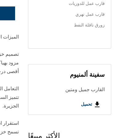
قارب عمل للدوريات
قارب عمل نهري
زورق ناقلة النفط
الميزات ال
تصميم خزا
أقصى درجا
سفينة ألمنيوم
التعامل ا
القارب جميل ومتين
تتميز الس
تحميل
الجزيرة.
استقرار ا
تسمح خزانا
الأكثر مبيعًا