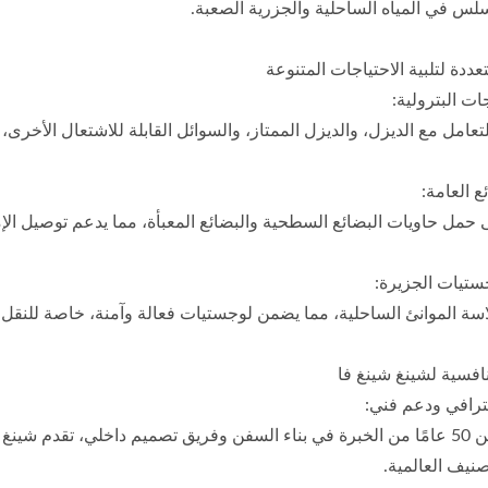
لسلس في المياه الساحلية والجزرية الصعبة.
ددة لتلبية الاحتياجات المتنوعة
ات البترولية:
امل مع الديزل، والديزل الممتاز، والسوائل القابلة للاشتعال الأخرى، 
ع العامة:
 حمل حاويات البضائع السطحية والبضائع المعبأة، مما يدعم توصيل الإ
ستيات الجزيرة:
سة الموانئ الساحلية، مما يضمن لوجستيات فعالة وآمنة، خاصة للنقل عا
نافسية لشينغ شينغ فا
رافي ودعم فني:
ارب صيد تونة طويل
قارب صيد بحري بطول 48 قدم
مع أكثر من 50 عامًا من الخبرة في بناء السفن وفريق تصميم داخلي، تق
صنيف العالمية.