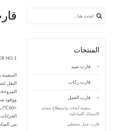
قارب 
المنتجات
SONG HER NO.1: السفينة المث
قارب صيد
قارب ركاب
المروحة، 
قارب العمل
ووقود سفن
>60℃)
سفينة أبحاث واستطلاع مصايد
الأسماك الساحلية
الخزانات.
قارب عمل محيطي
بين المنا