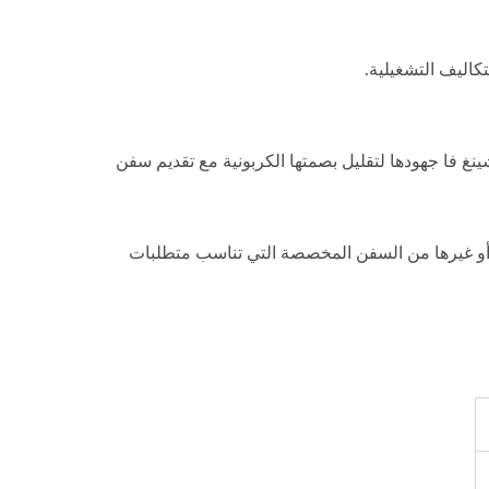
تكاليف التشغيلية.
نغ فا جهودها لتقليل بصمتها الكربونية مع تقديم سفن
صل بشينغ شينغ فا اليوم لمعرفة المزيد عن طلب السفينة SONG HER NO.1 أو غيرها من السفن المخصصة التي تناسب متطلبات