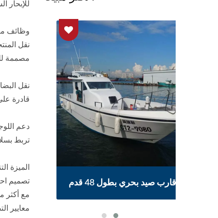
للإبحار ا
وظائف متع
نقل المنتج
مصممة للتع
نقل البضائ
قادرة على
دعم اللوج
تربط بسلا
الميزة الت
تصميم احت
قارب صيد بحري بطول 48 قدم
ق
معايير الت