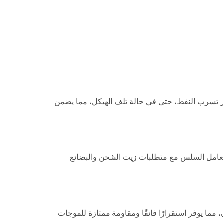
مزدوجة وأقسام طفو جانبية، يقلل SONG HER NO.1 من خطر تسرب النفط، حتى في حالة تلف الهيكل، مما يضمن
تعامل السلس مع متطلبات زيت الشحن والبضائع
، مما يوفر استقرارًا فائقًا ومقاومة ممتازة للموجات