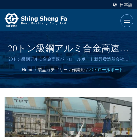
日本語
20トン級鋼アルミ合金高速パ
トロールボート
20トン級鋼アルミ合金高速パトロールボート新昇發造船会社は
1971年に設立され、先進的な船舶設計能力と信頼性のある造船技
Home
/
製品カテゴリー
/
作業船
/
パトロールボート
術を持っています。