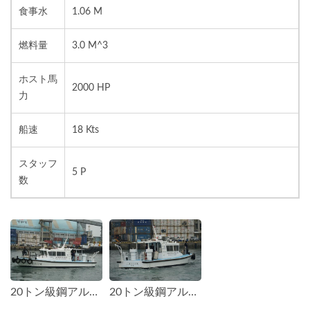
食事水
1.06 M
燃料量
3.0 M^3
ホスト馬
2000 HP
力
船速
18 Kts
スタッフ
5 P
数
20トン級鋼アルミ合金高速パトロールボート
20トン級鋼アルミ合金高速パトロールボート