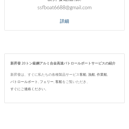
ssfboat6688@gmail.com
詳細
新昇發 20トン級鋼アルミ合金高速パトロールボートサービスの紹介
新昇發は、すぐに私たちの各種製品サービス
客船
,
漁船
,
作業船
,
パトロールボート
,
フェリー
,
客船
をご覧いただき、
すぐにご連絡ください
。