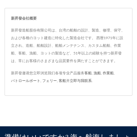
新昇發会社概要
新昇發造船股份有限公司は、台湾の船舶の設計、製造、修理、保守、
および各種のヨット建造に特化した製造会社です。 西暦1971年に設
立され、造船、船舶設計、船舶メンテナンス、カスタム船舶、作業
船、客船、漁船、ヨットの製造など、51年以上の経験を持つ新昇發
は、常にお客様のさまざまな品質要件を満たすことができます。
新昇發邀请您立即浏览我们各项专业产品服务
客船
,
漁船
,
作業船
,
パトロールボート
,
フェリー
,
客船
并
立即与我联系
.
準備はいいですか? 海へ航海しましょ