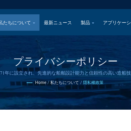
私たちについて
最新ニュース
製品
アプリケー
プライバシーポリシー
971年に設立され、先進的な船舶設計能力と信頼性の高い造船
Home
/
私たちについて
/
隱私權政策