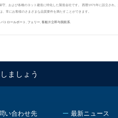
守、および各種のヨット建造に特化した製造会社です。 西暦1971年に設立され
發は、常にお客様のさまざまな品質要件を満たすことができます。
,
パトロールボート
,
フェリー
,
客船
并
立即与我联系
.
海しましょう
問い合わせ先
最新ニュース