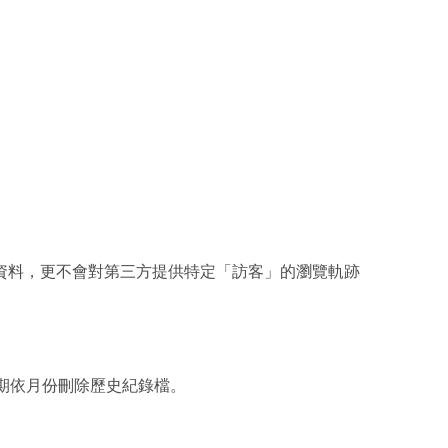
享資料，更不會對第三方提供特定「訪客」的瀏覽軌跡
定期依月份刪除歷史紀錄檔。