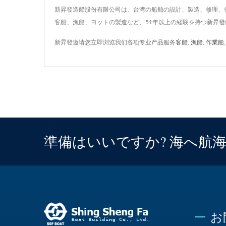
新昇發造船股份有限公司は、台湾の船舶の設計、製造、修理、保
客船、漁船、ヨットの製造など、51年以上の経験を持つ新昇
新昇發邀请您立即浏览我们各项专业产品服务
客船
,
漁船
,
作業船
準備はいいですか? 海へ航
お