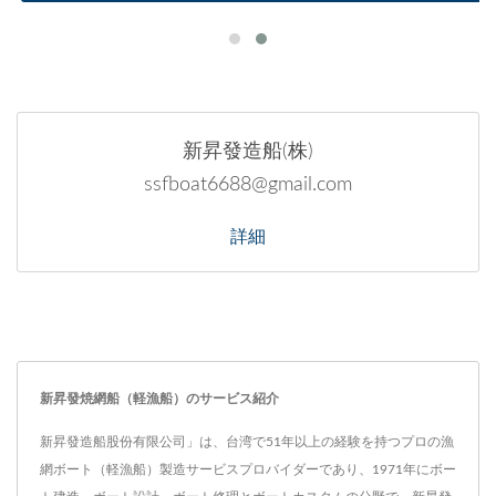
新昇發造船(株)
ssfboat6688@gmail.com
詳細
新昇發焼網船（軽漁船）のサービス紹介
新昇發造船股份有限公司」は、台湾で51年以上の経験を持つプロの漁
網ボート（軽漁船）製造サービスプロバイダーであり、1971年にボー