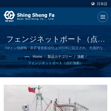
日本語
フェンジネットボート（点灯
漁船）
100トン焼網船 / 新昇發造船会社は1971年に設立され、先進的な船
舶設計能力と信頼性の高い造船技術を持っています。
Home
/
製品カテゴリー
/
漁船
/
フェンジネットボート（点灯漁船）