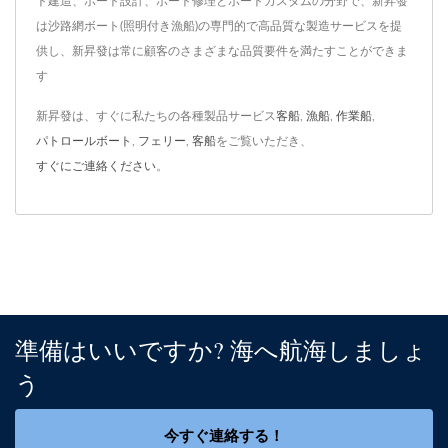
ト建造、ボート設計、ボート修理とボートカスタムの分野で、新昇發
は沙路網ボート(照明付き漁船)の専門的で高品質な製造サービスを提
供し、新昇發は常に顧客のさまざまな品質要件を満たすことができま
す
新昇發は、すぐに私たちの各種製品サービス
客船
,
漁船
,
作業船
,
パトロールボート
,
フェリー
,
客船
をご覧いただき、
すぐにご連絡ください
。
準備はいいですか? 海へ航海しましょ
う
今すぐ連絡する！