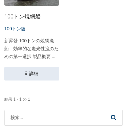
100トン焼網船
100トン級
新昇發 100トンの焼網漁
船：効率的な走光性漁のた
めの第一選択 製品概要 新
昇發...
詳細
結果 1 - 1 の 1