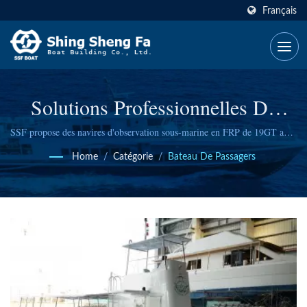
Français
Solutions Professionnelles De
Bateaux De Tourisme À Fond
SSF propose des navires d'observation sous-marine en FRP de 19GT avec
un bilan éprouvé dans les opérations de tourisme insulaire, alliant plus de
Transparent Pour Le Tourisme
Home
/
Catégorie
/
Bateau De Passagers
50 ans d'expertise en construction navale aux normes modernes de confort
pour les passagers.
Mondial