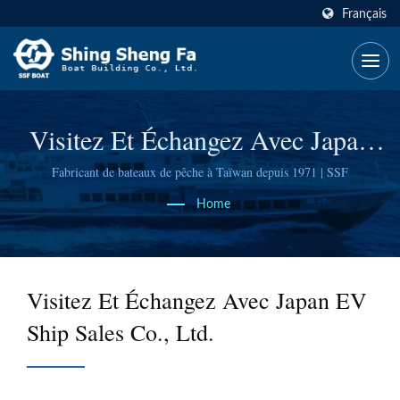
Français
Visitez Et Échangez Avec Japan
EV Ship Sales Co., Ltd.
Fabricant de bateaux de pêche à Taïwan depuis 1971 | SSF
Home
Visitez Et Échangez Avec Japan EV
Ship Sales Co., Ltd.