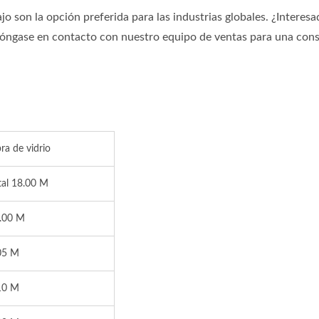
o son la opción preferida para las industrias globales. ¿Interes
Póngase en contacto con nuestro equipo de ventas para una cons
bra de vidrio
tal 18.00 M
.00 M
05 M
10 M