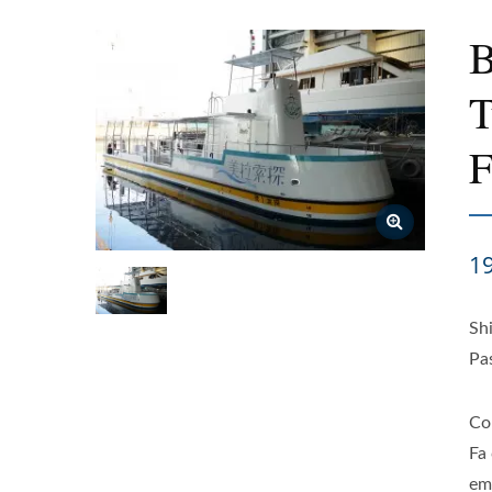
B
T
1
Sh
Pa
Co
Fa
em