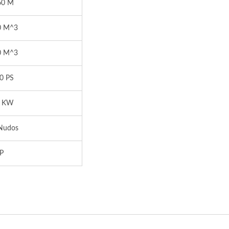
60 M
0 M^3
0 M^3
0 PS
0 KW
Nudos
P