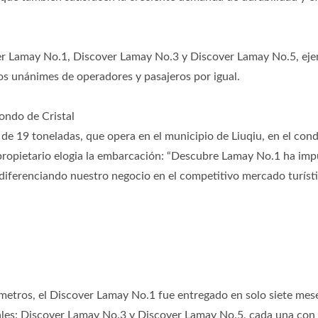
ver Lamay No.1, Discover Lamay No.3 y Discover Lamay No.5, eje
ios unánimes de operadores y pasajeros por igual.
ondo de Cristal
o De Pesca En El Mar De
Barco De Atún De Línea
de 19 toneladas, que opera en el municipio de Liuqiu, en el con
48 Pies
l propietario elogia la embarcación: “Descubre Lamay No.1 ha im
diferenciando nuestro negocio en el competitivo mercado turísti
etros, el Discover Lamay No.1 fue entregado en solo siete mese
ales: Discover Lamay No.3 y Discover Lamay No.5, cada una con