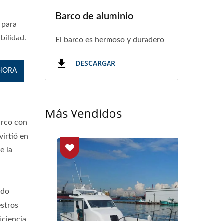
Barco de aluminio
 para
bilidad.
El barco es hermoso y duradero
DESCARGAR
HORA
Más Vendidos
arco con
virtió en
e la
ndo
estros
iciencia