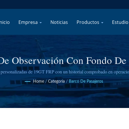
nicio
Empresa
Noticias
Productos
Estudio
De Observación Con Fondo De C
Global
 personalizadas de 19GT FRP con un historial comprobado en operacio
ncia en construcción naval con estándares modernos de confort para pa
Home
/
Categoría
/
Barco De Pasajeros