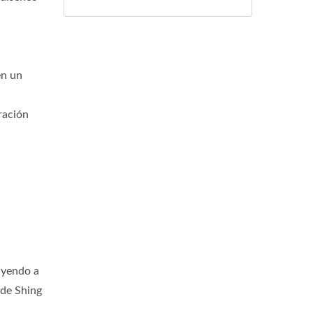
en un
ración
rayendo a
 de Shing