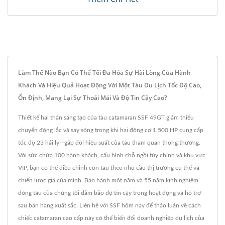
Làm Thế Nào Bạn Có Thể Tối Đa Hóa Sự Hài Lòng Của Hành
Khách Và Hiệu Quả Hoạt Động Với Một Tàu Du Lịch Tốc Độ Cao,
Ổn Định, Mang Lại Sự Thoải Mái Và Độ Tin Cậy Cao?
Thiết kế hai thân sáng tạo của tàu catamaran SSF 49GT giảm thiểu
chuyển động lắc và say sóng trong khi hai động cơ 1.500 HP cung cấp
tốc độ 23 hải lý—gấp đôi hiệu suất của tàu tham quan thông thường.
Với sức chứa 100 hành khách, cấu hình chỗ ngồi tùy chỉnh và khu vực
VIP, bạn có thể điều chỉnh con tàu theo nhu cầu thị trường cụ thể và
chiến lược giá của mình. Bảo hành một năm và 55 năm kinh nghiệm
đóng tàu của chúng tôi đảm bảo độ tin cậy trong hoạt động và hỗ trợ
sau bán hàng xuất sắc. Liên hệ với SSF hôm nay để thảo luận về cách
chiếc catamaran cao cấp này có thể biến đổi doanh nghiệp du lịch của