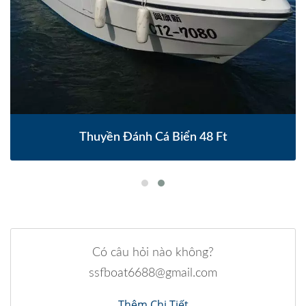
Thuyền Đánh Cá Biển 48 Ft
Có câu hỏi nào không?
ssfboat6688@gmail.com
Thêm Chi Tiết