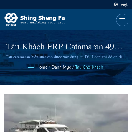
Việt
Tàu Khách FRP Catamaran 49GT
Cao Cấp Cho Du Lịch Ven Biển
Tàu catamaran hiệu suất cao được xây dựng tại Đài Loan với độ ổn định
hai thân, hệ thống điều hướng tiên tiến và nội thất tùy chỉnh cho các hoạt
& Các Cuộc Phiêu Lưu Trên Biển
Home
/
Danh Mục
/
Tàu Chở Khách
động tham quan, ngắm cá voi và vận chuyển hành khách trên toàn thế
giới.