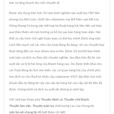
bạn và tăng doanh thu mỗi chuyến đi.
Được xây dựng trên hơn 50 năm kinh nghiệm sản xuất tàu FRP tiên
phong của Đài Loan, chiếc tàu catamaran này thể hiện cam kết của
Shing Sheng Fa trong việc kết hợp kỹ thuật hàng hải tiên tiến với hiệu
quả thân thiện với môi trường và hỗ trợ sau bán hàng toàn diện. Nội
thất và cấu hình chỗ ngồi hoàn toàn có thể tùy chỉnh thích ứng một
cách liền mạch với các nhu cầu hoạt động đa dạng—từ các chuyến bay
thuê riêng đến các tour nhóm vừa và lớn. Được hỗ trợ bởi bảo hành
một năm và dịch vụ theo dõi chuyên nghiệp, tàu đảm bảo độ tin cậy
xuất sắc và tỷ lệ hài lòng của khách hàng cao. Dù được triển khai cho
các hoạt động du lịch ven biển, các cơ quan hàng hải của chính phủ
hay dịch vụ cho thuê tư nhân, tàu catamaran 49GT đại diện cho một
khoản đầu tư đáng tin cậy vào vận tải hàng hải cao cấp với độ bền đã
được chứng minh và dịch vụ xuất sắc không ai sánh kịp.
SSF mời bạn khám phá
Thuyền đánh cá
,
Thuyền chở khách
,
Thuyền làm việc
,
Thuyền tuần tra
chất lượng cao của chúng tôi.
Liên hệ với chúng tôi
để biết thêm chi tiết!