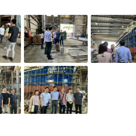
รือประมงทะเล 48 ฟุต
เรือประมงทูน่ายาว