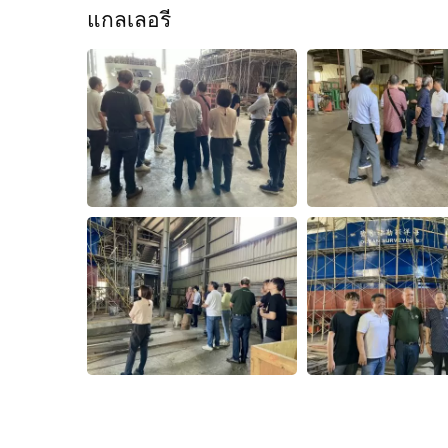
แกลเลอรี
เรือประมงทูน่ายาว
เ