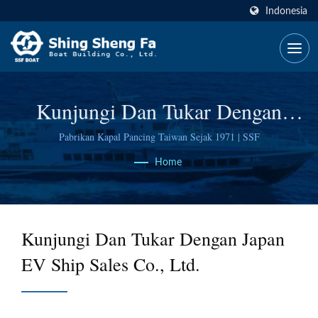
Indonesia
Kunjungi Dan Tukar Dengan
Japan EV Ship Sales Co., Ltd.
Pabrikan Kapal Pancing Taiwan Sejak 1971 | SSF
Home
Kunjungi Dan Tukar Dengan Japan
EV Ship Sales Co., Ltd.