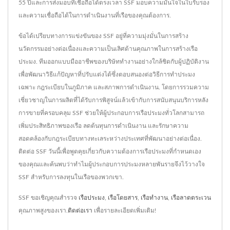
55 ปีและการส่งมอบที่เชื่อถือได้ตรงเวลา SSF มอบความมั่นใจในใบรับรอง
และความเชื่อถือได้ในการดำเนินงานที่เรือของคุณต้องการ.
ข้อได้เปรียบทางการแข่งขันของ SSF อยู่ที่ความมุ่งมั่นในการสร้าง
นวัตกรรมอย่างต่อเนื่องและความเป็นเลิศด้านคุณภาพในการสร้างเรือ
ประมง. ทีมออกแบบมืออาชีพของบริษัททำงานอย่างใกล้ชิดกับผู้ปฏิบัติงาน
เพื่อพัฒนาวิธีแก้ปัญหาที่ปรับแต่งได้ซึ่งตอบสนองต่อวิธีการทำประมง
เฉพาะ กฎระเบียบในภูมิภาค และสภาพการดำเนินงาน. โดยการรวมความ
เชี่ยวชาญในการผลิตที่ได้รับการพิสูจน์แล้วเข้ากับการสนับสนุนบริการหลัง
การขายที่ครอบคลุม SSF ช่วยให้ผู้ประกอบการเรือประมงทั่วโลกสามารถ
เพิ่มประสิทธิภาพของเรือ ลดต้นทุนการดำเนินงาน และรักษาความ
สอดคล้องกับกฎระเบียบทางทะเลระหว่างประเทศที่พัฒนาอย่างต่อเนื่อง.
ติดต่อ SSF วันนี้เพื่อพูดคุยเกี่ยวกับความต้องการเรือประมงที่กำหนดเอง
ของคุณและค้นพบว่าทำไมผู้ประกอบการประมงหลายพันรายจึงไว้วางใจ
SSF สำหรับการลงทุนในเรือของพวกเขา.
SSF ขอเชิญคุณสำรวจ
เรือประมง
,
เรือโดยสาร
,
เรือทำงาน
,
เรือลาดตระเวน
คุณภาพสูงของเรา.
ติดต่อเรา
เพื่อรายละเอียดเพิ่มเติม!