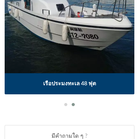
เรือประมงทะเล 48 ฟุต
มีคำถามใด ๆ ?