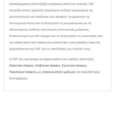
ολοκληρωμένη υποστήριξη υπηρεσιών μετά την πώληση, SSF
επιτρέπει στους χειριστές αλιευτικών στόλων παγκοσμίως να
μεγιστοποιούν την απόδοση των σκαφών, να μειώνουν τα
λειτουργικά κόστη και να διατηρούν τη συμμόρφωση με τις
εξελισσόμενες διεθνείς ναυτιλιακές κανονιστικές ρυθμίσεις.
Επικοινωνήστε με SSF σήμερα για να συζητήσετε τις απαιτήσεις σας
για ειδικά αλιευτικά σκάφη και ανακαλύψτε γιατί χιλιάδες αλιευτές
εμπιστεύονται την SSF για τις επενδύσεις του στόλου τους.
Η SSF σας προσκαλεί να εξερευνήσετε την υψηλής ποιότητας
Αλιευτικό σκάφος
,
Επιβατικό σκάφος
,
Εργατικό σκάφος
,
Περιπολικό σκάφος
μας.
Επικοινωνήστε μαζί μας
για περισσότερες
λεπτομέρειες!