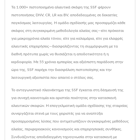
Τα 1.000+ πιστοποιημένα αλιευτικά σκάφη της SSF φέρουν
πιστοποιήσεις DNV, CR, LR και BV, αποδεδειγμένες σε δεκαετίες
παγκόσμιας λειτουργίας. Η ομάδα σχεδίασής μας προσαρμόζει κάθε
σκάφος στη συγκεκριμένη μεθοδολογία αλιείας σας—είτε πρόκειται
για μακροχρόνια αλιεία τόνου, είτε για καλαμάρια, είτε για ελαφρές
αλιευτικές επιχειρήσεις—διασφαλίζοντας τη συμμόρφωση με τα
διεθνή πρότυπα χωρίς να θυσιάζεται η αποδοτικότητα ή η
κερδοφορία. Με 55 χρόνια εμπειρίας και αξιόπιστη παράδοση στην
ώρα της, SSF παρέχει την διασφάλιση πιστοποίησης και την
λειτουργική αξιοπιστία που απαιτεί ο στόλος σας.
Το ανταγωνιστικό πλεονέκτημα της SSF έγκειται στη δέσμευσή της
για συνεχή καινοτομία και αριστεία ποιότητας στην κατασκευή
αλιευτικών σκαφών. Η επαγγελματική ομάδα σχεδίασης της εταιρείας
συνεργάζεται στενά με τους χειριστές για να αναπτύξει
προσαρμοσμένες λύσεις που αντιμετωπίζουν συγκεκριμένες μεθόδους
αλιείας, περιφερειακούς κανονισμούς και επιχειρησιακές συνθήκες.
Συνδυάζοντας αποδεδειγμένη τεχνογνωσία στην κατασκευή με