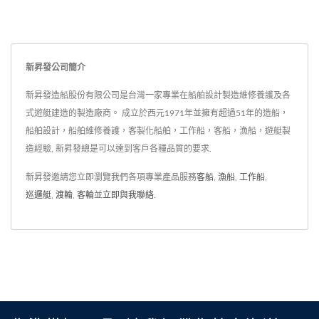
新昇發公司簡介
新昇發造船股份有限公司是台灣一家專業在船舶設計製造維修養護及各
式遊艇建造的製造廠商。 成立於西元1971年並擁有超過51年的造船，
船舶設計，船舶維修養護，客製化船舶，工作船，客船，漁船，遊艇製
造經驗, 新昇發總是可以達到客戶各種品質的要求.
新昇發邀請您立即瀏覽我們各項專業產品服務
客船
,
漁船
,
工作船
,
巡邏艇
,
渡輪
,
客輪
並
立即與我聯絡
.