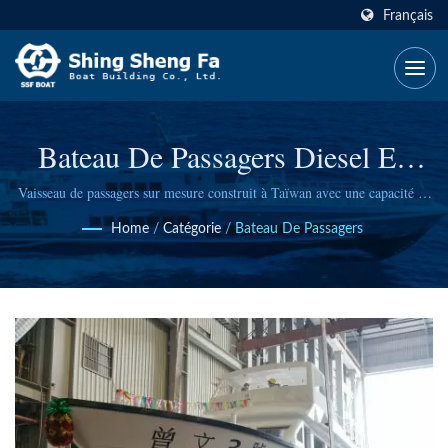
Français
Bateau De Passagers Diesel En
FRP De 20GT – Tsengwen NO.3
Vaisseau de passagers sur mesure construit à Taïwan avec une capacité de
42 sièges, stabilité monocoque et moteur diesel écologique de niveau 3
Par Shing Sheng Fa
Home
/
Catégorie
/
Bateau De Passagers
pour les opérations gouvernementales, touristiques et de ferry.