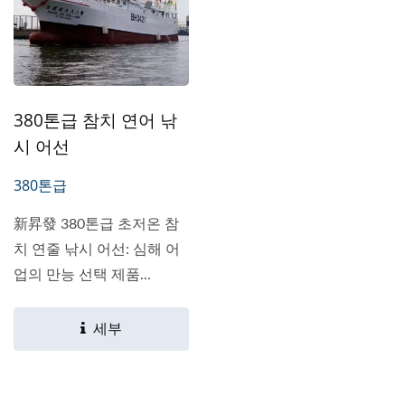
380톤급 참치 연어 낚
시 어선
380톤급
新昇發 380톤급 초저온 참
치 연줄 낚시 어선: 심해 어
업의 만능 선택 제품...
세부