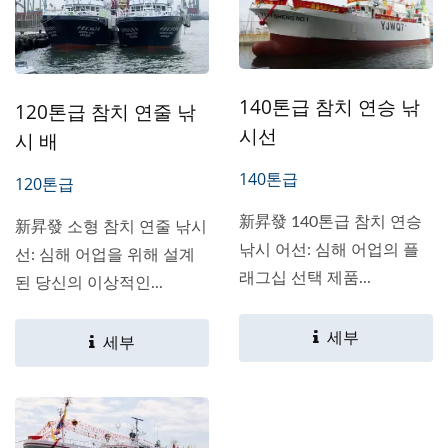
140톤급 참치 연승 낚
120톤급 참치 연줄 낚
시선
시 배
140톤급
120톤급
新昇發 140톤급 참치 연승
新昇發 소형 참치 연줄 낚시
낚시 어선: 심해 어업의 플
선: 심해 어업을 위해 설계
래그십 선택 제품...
된 당신의 이상적인...
세부
세부