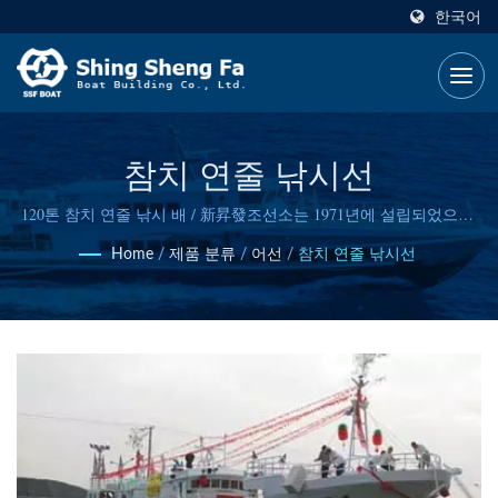
한국어
참치 연줄 낚시선
120톤 참치 연줄 낚시 배 / 新昇發조선소는 1971년에 설립되었으며,
첨단 선박 설계 능력과 신뢰할 수 있는 조선 기술을 보유하고 있습니
Home
/
제품 분류
/
어선
/
참치 연줄 낚시선
다.