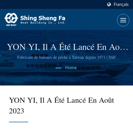
Français
YON YI, Il A Été Lancé En Août
2023
Fabricant de bateaux de pêche à Taïwan depuis 1971 | SSF
Home
YON YI, Il A Été Lancé En Août
2023