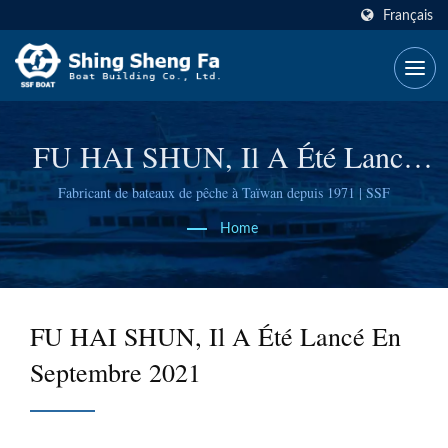
Français
FU HAI SHUN, Il A Été Lancé
En Septembre 2021
Fabricant de bateaux de pêche à Taïwan depuis 1971 | SSF
Home
FU HAI SHUN, Il A Été Lancé En
Septembre 2021